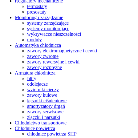
Regulatory mechaniczne
termostaty
presostaty
Monitoring i zarządzanie
systemy zarządzające
systemy monitorujące
wykrywacze nieszczelności
moduły
Automatyka chłodnicza
zawory elektromagnetyczne i cewki
zawory zwrotne
zawory rewersyjne i cewki
zawory rozprężne
Armatura chłodnicza
filtry
odolejacze
wzierniki cieczy
zawory kulowe
łączniki ciśnieniowe
amortyzatory drgań
zawory serwisowe
złączki i narzutki
Chłodnictwo transportowe
Chłodnice powietrza
chłodnice powietrza SHP