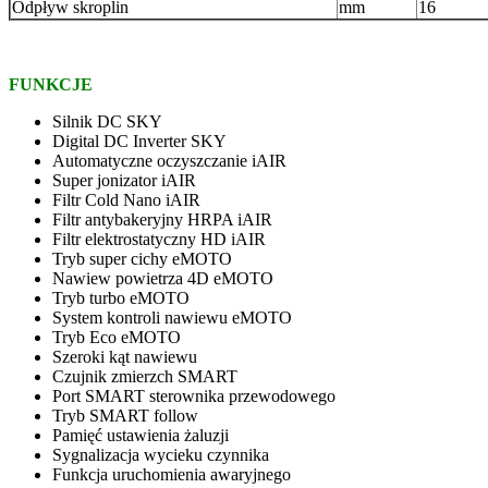
Odpływ skroplin
mm
16
FUNKCJE
Silnik DC SKY
Digital DC Inverter SKY
Automatyczne oczyszczanie iAIR
Super jonizator iAIR
Filtr Cold Nano iAIR
Filtr antybakeryjny HRPA iAIR
Filtr elektrostatyczny HD iAIR
Tryb super cichy eMOTO
Nawiew powietrza 4D eMOTO
Tryb turbo eMOTO
System kontroli nawiewu eMOTO
Tryb Eco eMOTO
Szeroki kąt nawiewu
Czujnik zmierzch SMART
Port SMART sterownika przewodowego
Tryb SMART follow
Pamięć ustawienia żaluzji
Sygnalizacja wycieku czynnika
Funkcja uruchomienia awaryjnego