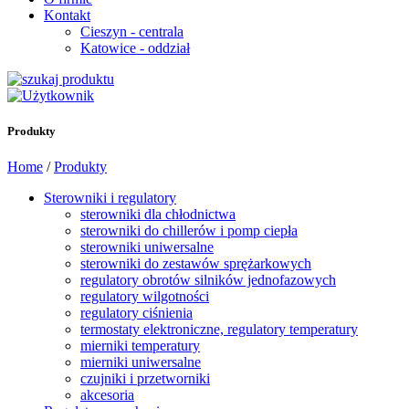
Kontakt
Cieszyn - centrala
Katowice - oddział
Produkty
Home
/
Produkty
Sterowniki i regulatory
sterowniki dla chłodnictwa
sterowniki do chillerów i pomp ciepła
sterowniki uniwersalne
sterowniki do zestawów sprężarkowych
regulatory obrotów silników jednofazowych
regulatory wilgotności
regulatory ciśnienia
termostaty elektroniczne, regulatory temperatury
mierniki temperatury
mierniki uniwersalne
czujniki i przetworniki
akcesoria