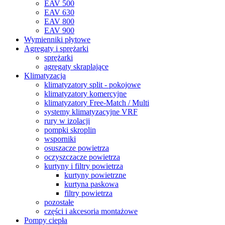
EAV 500
EAV 630
EAV 800
EAV 900
Wymienniki płytowe
Agregaty i sprężarki
sprężarki
agregaty skraplające
Klimatyzacja
klimatyzatory split - pokojowe
klimatyzatory komercyjne
klimatyzatory Free-Match / Multi
systemy klimatyzacyjne VRF
rury w izolacji
pompki skroplin
wsporniki
osuszacze powietrza
oczyszczacze powietrza
kurtyny i filtry powietrza
kurtyny powietrzne
kurtyna paskowa
filtry powietrza
pozostałe
części i akcesoria montażowe
Pompy ciepła