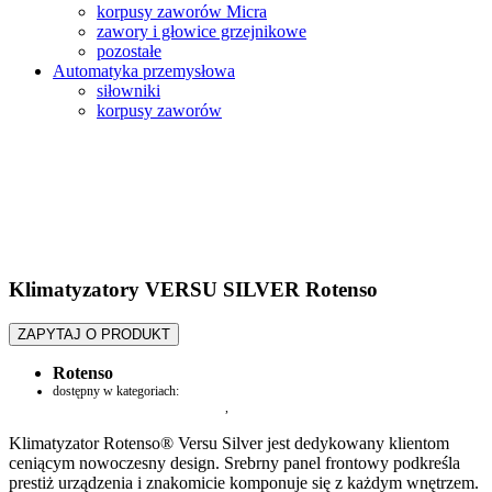
korpusy zaworów Micra
zawory i głowice grzejnikowe
pozostałe
Automatyka przemysłowa
siłowniki
korpusy zaworów
Klimatyzatory VERSU SILVER Rotenso
ZAPYTAJ O PRODUKT
Rotenso
dostępny w kategoriach:
klimatyzatory Free-Match / Multi
,
Klimatyzacja
Klimatyzator Rotenso® Versu Silver jest dedykowany klientom
ceniącym nowoczesny design. Srebrny panel frontowy podkreśla
prestiż urządzenia i znakomicie komponuje się z każdym wnętrzem.