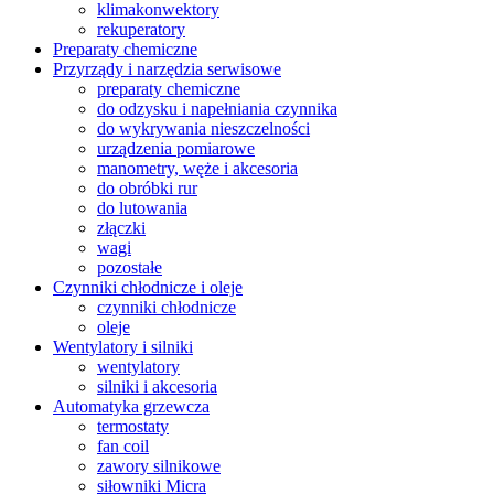
klimakonwektory
rekuperatory
Preparaty chemiczne
Przyrządy i narzędzia serwisowe
preparaty chemiczne
do odzysku i napełniania czynnika
do wykrywania nieszczelności
urządzenia pomiarowe
manometry, węże i akcesoria
do obróbki rur
do lutowania
złączki
wagi
pozostałe
Czynniki chłodnicze i oleje
czynniki chłodnicze
oleje
Wentylatory i silniki
wentylatory
silniki i akcesoria
Automatyka grzewcza
termostaty
fan coil
zawory silnikowe
siłowniki Micra