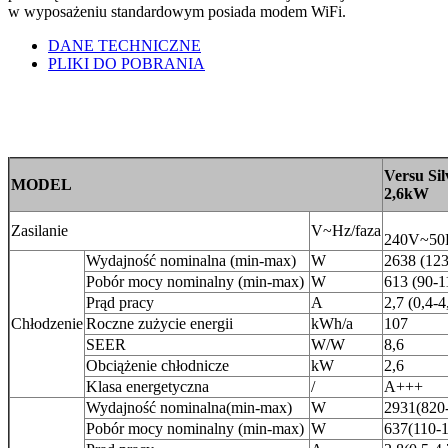
w wyposażeniu standardowym posiada modem WiFi.
DANE TECHNICZNE
PLIKI DO POBRANIA
Versu Sil
MODEL
2,6kW
2
Zasilanie
V~Hz/faza
240V~50H
Wydajność nominalna (min-max)
W
2638 (12
Pobór mocy nominalny (min-max)
W
613 (90-1
Prąd pracy
A
2,7 (0,4-4
Chłodzenie
Roczne zużycie energii
kWh/a
107
SEER
W/W
8,6
Obciążenie chłodnicze
kW
2,6
Klasa energetyczna
/
A+++
Wydajność nominalna(min-max)
W
2931(820
Pobór mocy nominalny (min-max)
W
637(110-