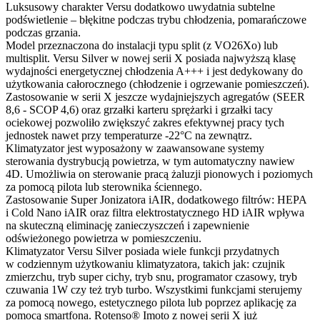
Luksusowy charakter Versu dodatkowo uwydatnia subtelne
podświetlenie – błękitne podczas trybu chłodzenia, pomarańczowe
podczas grzania.
Model przeznaczona do instalacji typu split (z VO26Xo) lub
multisplit. Versu Silver w nowej serii X posiada najwyższą klasę
wydajności energetycznej chłodzenia A+++ i jest dedykowany do
użytkowania całorocznego (chłodzenie i ogrzewanie pomieszczeń).
Zastosowanie w serii X jeszcze wydajniejszych agregatów (SEER
8,6 - SCOP 4,6) oraz grzałki karteru sprężarki i grzałki tacy
ociekowej pozwoliło zwiększyć zakres efektywnej pracy tych
jednostek nawet przy temperaturze -22°C na zewnątrz.
Klimatyzator jest wyposażony w zaawansowane systemy
sterowania dystrybucją powietrza, w tym automatyczny nawiew
4D. Umożliwia on sterowanie pracą żaluzji pionowych i poziomych
za pomocą pilota lub sterownika ściennego.
Zastosowanie Super Jonizatora iAIR, dodatkowego filtrów: HEPA
i Cold Nano iAIR oraz filtra elektrostatycznego HD iAIR wpływa
na skuteczną eliminację zanieczyszczeń i zapewnienie
odświeżonego powietrza w pomieszczeniu.
Klimatyzator Versu Silver posiada wiele funkcji przydatnych
w codziennym użytkowaniu klimatyzatora, takich jak: czujnik
zmierzchu, tryb super cichy, tryb snu, programator czasowy, tryb
czuwania 1W czy też tryb turbo. Wszystkimi funkcjami sterujemy
za pomocą nowego, estetycznego pilota lub poprzez aplikację za
pomocą smartfona. Rotenso® Imoto z nowej serii X już