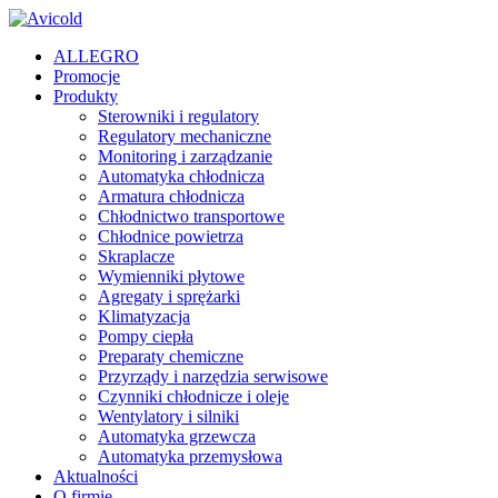
ALLEGRO
Promocje
Produkty
Sterowniki i regulatory
Regulatory mechaniczne
Monitoring i zarządzanie
Automatyka chłodnicza
Armatura chłodnicza
Chłodnictwo transportowe
Chłodnice powietrza
Skraplacze
Wymienniki płytowe
Agregaty i sprężarki
Klimatyzacja
Pompy ciepła
Preparaty chemiczne
Przyrządy i narzędzia serwisowe
Czynniki chłodnicze i oleje
Wentylatory i silniki
Automatyka grzewcza
Automatyka przemysłowa
Aktualności
O firmie