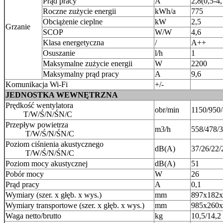
Prąd pracy
A
2,8(0,5-4,
Roczne zużycie energii
kWh/a
775
Obciążenie cieplne
kW
2,5
Grzanie
SCOP
W/W
4,6
Klasa energetyczna
/
A++
Osuszanie
l/h
1
Maksymalne zużycie energii
W
2200
Maksymalny prąd pracy
A
9,6
Komunikacja Wi-Fi
+/-
JEDNOSTKA WEWNĘTRZNA
Prędkość wentylatora
obr/min
1150/950
T/W/Ś/N/ŚN/C
Przepływ powietrza
m3/h
558/478/
T/W/Ś/N/ŚN/C
Poziom ciśnienia akustycznego
dB(A)
37/26/22/
T/W/Ś/N/ŚN/C
Poziom mocy akustycznej
dB(A)
51
Pobór mocy
W
26
Prąd pracy
A
0,1
Wymiary (szer. x głęb. x wys.)
mm
897x182x
Wymiary transportowe (szer. x głęb. x wys.)
mm
985x260x
Waga netto/brutto
kg
10,5/14,2