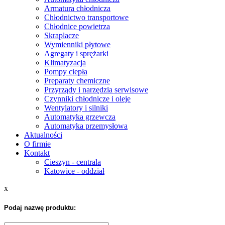
Armatura chłodnicza
Chłodnictwo transportowe
Chłodnice powietrza
Skraplacze
Wymienniki płytowe
Agregaty i sprężarki
Klimatyzacja
Pompy ciepła
Preparaty chemiczne
Przyrządy i narzędzia serwisowe
Czynniki chłodnicze i oleje
Wentylatory i silniki
Automatyka grzewcza
Automatyka przemysłowa
Aktualności
O firmie
Kontakt
Cieszyn - centrala
Katowice - oddział
x
Podaj nazwę produktu: