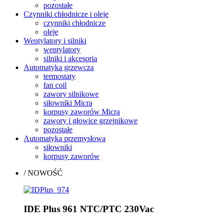
pozostałe
Czynniki chłodnicze i oleje
czynniki chłodnicze
oleje
Wentylatory i silniki
wentylatory
silniki i akcesoria
Automatyka grzewcza
termostaty
fan coil
zawory silnikowe
siłowniki Micra
korpusy zaworów Micra
zawory i głowice grzejnikowe
pozostałe
Automatyka przemysłowa
siłowniki
korpusy zaworów
/
NOWOŚĆ
IDE Plus 961 NTC/PTC 230Vac