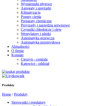
Wymienniki płytowe
Agregaty i sprężarki
Klimatyzacja
Pompy ciepła
Preparaty chemiczne
Przyrządy i narzędzia serwisowe
Czynniki chłodnicze i oleje
Wentylatory i silniki
Automatyka grzewcza
Automatyka przemysłowa
Aktualności
O firmie
Kontakt
Cieszyn - centrala
Katowice - oddział
Produkty
Home
/
Produkty
Sterowniki i regulatory