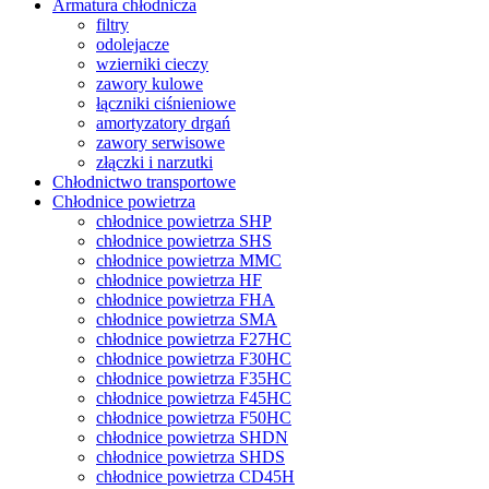
Armatura chłodnicza
filtry
odolejacze
wzierniki cieczy
zawory kulowe
łączniki ciśnieniowe
amortyzatory drgań
zawory serwisowe
złączki i narzutki
Chłodnictwo transportowe
Chłodnice powietrza
chłodnice powietrza SHP
chłodnice powietrza SHS
chłodnice powietrza MMC
chłodnice powietrza HF
chłodnice powietrza FHA
chłodnice powietrza SMA
chłodnice powietrza F27HC
chłodnice powietrza F30HC
chłodnice powietrza F35HC
chłodnice powietrza F45HC
chłodnice powietrza F50HC
chłodnice powietrza SHDN
chłodnice powietrza SHDS
chłodnice powietrza CD45H