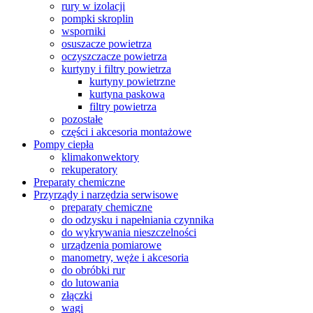
rury w izolacji
pompki skroplin
wsporniki
osuszacze powietrza
oczyszczacze powietrza
kurtyny i filtry powietrza
kurtyny powietrzne
kurtyna paskowa
filtry powietrza
pozostałe
części i akcesoria montażowe
Pompy ciepła
klimakonwektory
rekuperatory
Preparaty chemiczne
Przyrządy i narzędzia serwisowe
preparaty chemiczne
do odzysku i napełniania czynnika
do wykrywania nieszczelności
urządzenia pomiarowe
manometry, węże i akcesoria
do obróbki rur
do lutowania
złączki
wagi