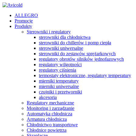
ALLEGRO
Promocje
Produkty
Sterowniki i regulatory
sterowniki dla chłodnictwa
sterowniki do chillerów i pomp ciepła
sterowniki uniwersalne
sterowniki do zestawów sprężarkowych
regulatory obrotów silników jednofazowych
regulatory wilgotności
regulatory ciśnienia
termostaty elektroniczne, regulatory temperatury
mierniki temperatury
mierniki uniwersalne
czujniki i przetworniki
akcesoria
Regulatory mechaniczne
Monitoring i zarządzanie
Automatyka chłodnicza
Armatura chłodnicza
Chłodnictwo transportowe
Chłodnice powietrza
Skraplacze