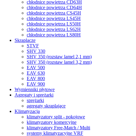
chłodnice powietrza CD63H
chłodnice powietrza CD64H
chłodnice powietrza CS45H
chłodnice powietrza LS45H
chłodnice powietrza LS50H
chłodnice powietrza LS62H
chłodnice powietrza LS80H
Skraplacze
STVF
SHV 330
SHV 350 (rozstaw lamel 2,1 mm)
SHV 350 (rozstaw lamel 3,2 mm)
EAV 500
EAV 630
EAV 800
EAV 900
Wymienniki płytowe
Agregaty i sprężarki
sprężarki
agregaty skraplające
Klimatyzacja
klimatyzatory split - pokojowe
klimatyzatory komercyjne
klimatyzatory Free-Match / Multi
systemy klimatyzacyjne VRF