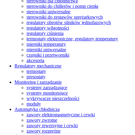
sterowniki dla chłodnictwa
sterowniki do chillerów i pomp ciepła
sterowniki uniwersalne
sterowniki do zestawów sprężarkowych
regulatory obrotów silników jednofazowych
regulatory wilgotności
regulatory ciśnienia
termostaty elektroniczne, regulatory temperatury
mierniki temperatury
mierniki uniwersalne
czujniki i przetworniki
akcesoria
Regulatory mechaniczne
termostaty
presostaty
Monitoring i zarządzanie
systemy zarządzające
systemy monitorujące
wykrywacze nieszczelności
moduły
Automatyka chłodnicza
zawory elektromagnetyczne i cewki
zawory zwrotne
zawory rewersyjne i cewki
zawory rozprężne