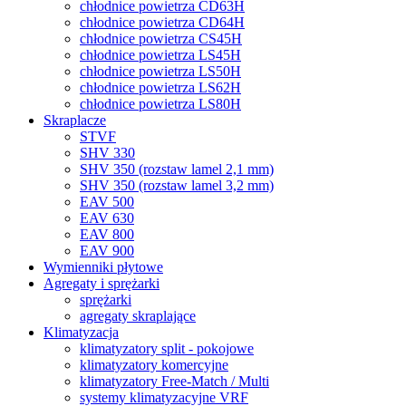
chłodnice powietrza CD63H
chłodnice powietrza CD64H
chłodnice powietrza CS45H
chłodnice powietrza LS45H
chłodnice powietrza LS50H
chłodnice powietrza LS62H
chłodnice powietrza LS80H
Skraplacze
STVF
SHV 330
SHV 350 (rozstaw lamel 2,1 mm)
SHV 350 (rozstaw lamel 3,2 mm)
EAV 500
EAV 630
EAV 800
EAV 900
Wymienniki płytowe
Agregaty i sprężarki
sprężarki
agregaty skraplające
Klimatyzacja
klimatyzatory split - pokojowe
klimatyzatory komercyjne
klimatyzatory Free-Match / Multi
systemy klimatyzacyjne VRF