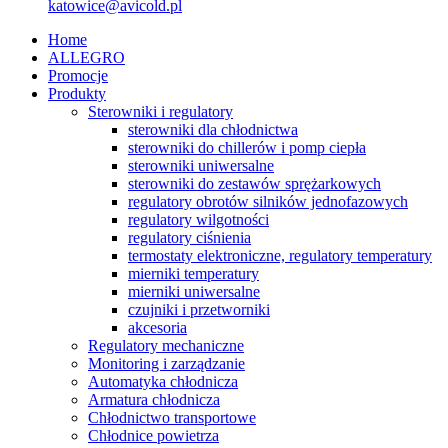
katowice@avicold.pl
Home
ALLEGRO
Promocje
Produkty
Sterowniki i regulatory
sterowniki dla chłodnictwa
sterowniki do chillerów i pomp ciepła
sterowniki uniwersalne
sterowniki do zestawów sprężarkowych
regulatory obrotów silników jednofazowych
regulatory wilgotności
regulatory ciśnienia
termostaty elektroniczne, regulatory temperatury
mierniki temperatury
mierniki uniwersalne
czujniki i przetworniki
akcesoria
Regulatory mechaniczne
Monitoring i zarządzanie
Automatyka chłodnicza
Armatura chłodnicza
Chłodnictwo transportowe
Chłodnice powietrza