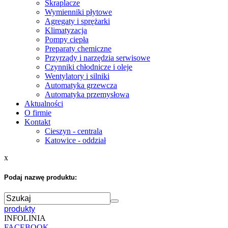
Skraplacze
Wymienniki płytowe
Agregaty i sprężarki
Klimatyzacja
Pompy ciepła
Preparaty chemiczne
Przyrządy i narzędzia serwisowe
Czynniki chłodnicze i oleje
Wentylatory i silniki
Automatyka grzewcza
Automatyka przemysłowa
Aktualności
O firmie
Kontakt
Cieszyn - centrala
Katowice - oddział
x
Podaj nazwę produktu:
produkty
INFOLINIA
FACEBOOK