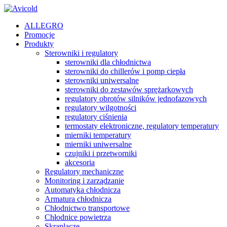
ALLEGRO
Promocje
Produkty
Sterowniki i regulatory
sterowniki dla chłodnictwa
sterowniki do chillerów i pomp ciepła
sterowniki uniwersalne
sterowniki do zestawów sprężarkowych
regulatory obrotów silników jednofazowych
regulatory wilgotności
regulatory ciśnienia
termostaty elektroniczne, regulatory temperatury
mierniki temperatury
mierniki uniwersalne
czujniki i przetworniki
akcesoria
Regulatory mechaniczne
Monitoring i zarządzanie
Automatyka chłodnicza
Armatura chłodnicza
Chłodnictwo transportowe
Chłodnice powietrza
Skraplacze