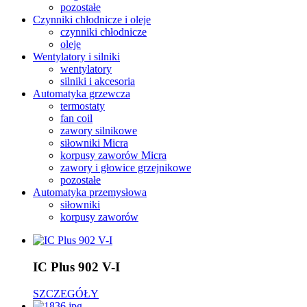
pozostałe
Czynniki chłodnicze i oleje
czynniki chłodnicze
oleje
Wentylatory i silniki
wentylatory
silniki i akcesoria
Automatyka grzewcza
termostaty
fan coil
zawory silnikowe
siłowniki Micra
korpusy zaworów Micra
zawory i głowice grzejnikowe
pozostałe
Automatyka przemysłowa
siłowniki
korpusy zaworów
IC Plus 902 V-I
SZCZEGÓŁY