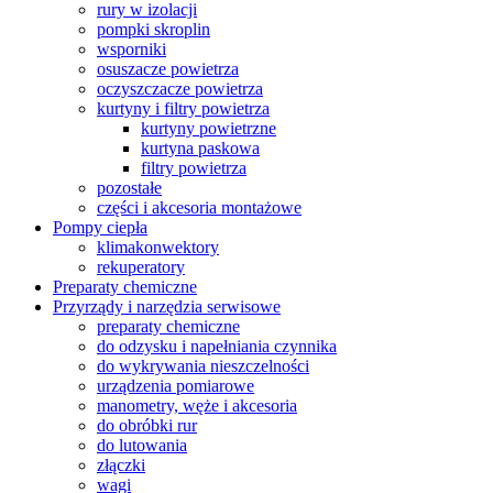
rury w izolacji
pompki skroplin
wsporniki
osuszacze powietrza
oczyszczacze powietrza
kurtyny i filtry powietrza
kurtyny powietrzne
kurtyna paskowa
filtry powietrza
pozostałe
części i akcesoria montażowe
Pompy ciepła
klimakonwektory
rekuperatory
Preparaty chemiczne
Przyrządy i narzędzia serwisowe
preparaty chemiczne
do odzysku i napełniania czynnika
do wykrywania nieszczelności
urządzenia pomiarowe
manometry, węże i akcesoria
do obróbki rur
do lutowania
złączki
wagi