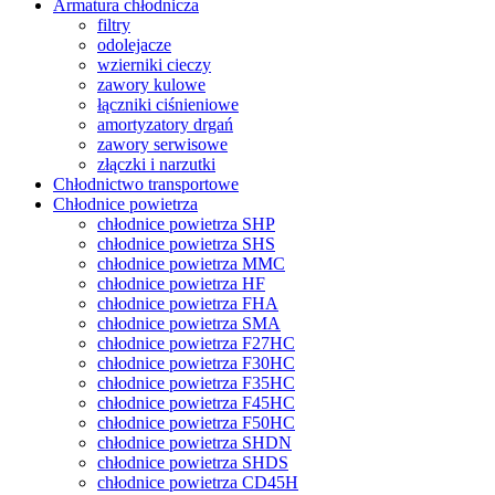
Armatura chłodnicza
filtry
odolejacze
wzierniki cieczy
zawory kulowe
łączniki ciśnieniowe
amortyzatory drgań
zawory serwisowe
złączki i narzutki
Chłodnictwo transportowe
Chłodnice powietrza
chłodnice powietrza SHP
chłodnice powietrza SHS
chłodnice powietrza MMC
chłodnice powietrza HF
chłodnice powietrza FHA
chłodnice powietrza SMA
chłodnice powietrza F27HC
chłodnice powietrza F30HC
chłodnice powietrza F35HC
chłodnice powietrza F45HC
chłodnice powietrza F50HC
chłodnice powietrza SHDN
chłodnice powietrza SHDS
chłodnice powietrza CD45H