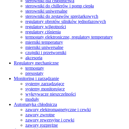
sterowniki dla chłodnictwa
sterowniki do chillerów i pomp ciepła
sterowniki uniwersalne
sterowniki do zestawów sprężarkowych
regulatory obrotów silników jednofazowych
regulatory wilgotności
regulatory ciśnienia
termostaty elektroniczne, regulatory temperatury
mierniki temperatury
mierniki uniwersalne
czujniki i przetworniki
akcesoria
Regulatory mechaniczne
termostaty
presostaty
Monitoring i zarządzanie
systemy zarządzające
systemy monitorujące
wykrywacze nieszczelności
moduły
Automatyka chłodnicza
zawory elektromagnetyczne i cewki
zawory zwrotne
zawory rewersyjne i cewki
zawory rozprężne