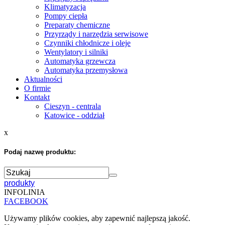
Klimatyzacja
Pompy ciepła
Preparaty chemiczne
Przyrządy i narzędzia serwisowe
Czynniki chłodnicze i oleje
Wentylatory i silniki
Automatyka grzewcza
Automatyka przemysłowa
Aktualności
O firmie
Kontakt
Cieszyn - centrala
Katowice - oddział
x
Podaj nazwę produktu:
produkty
INFOLINIA
FACEBOOK
Używamy plików cookies, aby zapewnić najlepszą jakość.