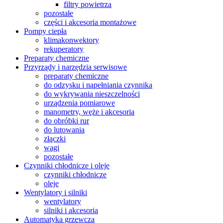
filtry powietrza
pozostałe
części i akcesoria montażowe
Pompy ciepła
klimakonwektory
rekuperatory
Preparaty chemiczne
Przyrządy i narzędzia serwisowe
preparaty chemiczne
do odzysku i napełniania czynnika
do wykrywania nieszczelności
urządzenia pomiarowe
manometry, węże i akcesoria
do obróbki rur
do lutowania
złączki
wagi
pozostałe
Czynniki chłodnicze i oleje
czynniki chłodnicze
oleje
Wentylatory i silniki
wentylatory
silniki i akcesoria
Automatyka grzewcza