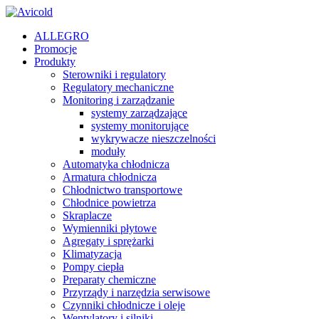
ALLEGRO
Promocje
Produkty
Sterowniki i regulatory
Regulatory mechaniczne
Monitoring i zarządzanie
systemy zarządzające
systemy monitorujące
wykrywacze nieszczelności
moduły
Automatyka chłodnicza
Armatura chłodnicza
Chłodnictwo transportowe
Chłodnice powietrza
Skraplacze
Wymienniki płytowe
Agregaty i sprężarki
Klimatyzacja
Pompy ciepła
Preparaty chemiczne
Przyrządy i narzędzia serwisowe
Czynniki chłodnicze i oleje
Wentylatory i silniki