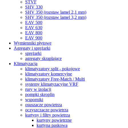
STVF
SHV 330
SHV 350 (rozstaw lamel 2,1 mm)
SHV 350 (rozstaw lamel 3,2 mm)
EAV 500
EAV 630
EAV 800
EAV 900
Wymienniki płytowe
Agregaty i sprężarki
sprężarki
agregaty skraplające
Klimatyzacja
klimatyzatory split - pokojowe
klimatyzatory komercyjne
klimatyzatory Free-Match / Multi
systemy klimatyzacyjne VRF
rury w izolacji
pompki skroplin
wsporniki
osuszacze powietrza
oczyszczacze powietrza
kurtyny i filtry powietrza
kurtyny powietrzne
kurtyna paskowa