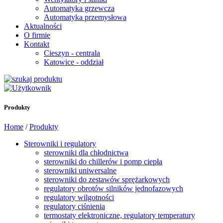
Automatyka grzewcza
Automatyka przemysłowa
Aktualności
O firmie
Kontakt
Cieszyn - centrala
Katowice - oddział
Produkty
Home
/
Produkty
Sterowniki i regulatory
sterowniki dla chłodnictwa
sterowniki do chillerów i pomp ciepła
sterowniki uniwersalne
sterowniki do zestawów sprężarkowych
regulatory obrotów silników jednofazowych
regulatory wilgotności
regulatory ciśnienia
termostaty elektroniczne, regulatory temperatury