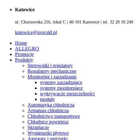
Katowice
ul. Chorzowska 216, lokal C | 40-101 Katowice | tel. 32 20 10 240
katowice@avicold.pl
Home
ALLEGRO
Promocje
Produkty
Sterowniki i regulatory
Regulatory mechaniczne
Monitoring i zarządzanie
systemy zarządzające
systemy monitorujące
wykrywacze nieszczelności
moduły
Automatyka chłodnicza
Armatura chłodnicza
Chłodnictwo transportowe
Chłodnice powietrza
Skraplacze
Wymienniki płytowe
Agregaty i sprężarki