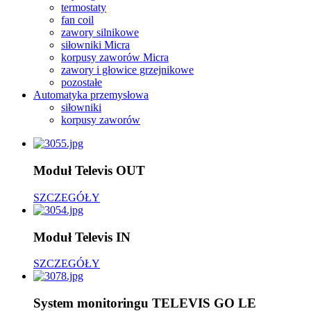
termostaty
fan coil
zawory silnikowe
siłowniki Micra
korpusy zaworów Micra
zawory i głowice grzejnikowe
pozostałe
Automatyka przemysłowa
siłowniki
korpusy zaworów
Moduł Televis OUT
SZCZEGÓŁY
Moduł Televis IN
SZCZEGÓŁY
System monitoringu TELEVIS GO LE