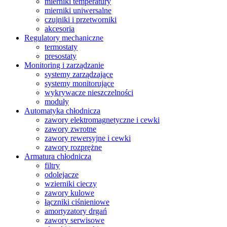
mierniki temperatury
mierniki uniwersalne
czujniki i przetworniki
akcesoria
Regulatory mechaniczne
termostaty
presostaty
Monitoring i zarządzanie
systemy zarządzające
systemy monitorujące
wykrywacze nieszczelności
moduły
Automatyka chłodnicza
zawory elektromagnetyczne i cewki
zawory zwrotne
zawory rewersyjne i cewki
zawory rozprężne
Armatura chłodnicza
filtry
odolejacze
wzierniki cieczy
zawory kulowe
łączniki ciśnieniowe
amortyzatory drgań
zawory serwisowe