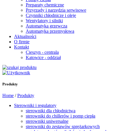
Preparaty chemiczne
Przyrządy i narzędzia serwisowe
Czynniki chłodnicze i oleje
Wentylatory i silniki
Automatyka grzewcza
Automatyka przemysłowa
Aktualności
O firmie
Kontakt
Cieszyn - centrala
Katowice - oddział
Produkty
Home
/
Produkty
Sterowniki i regulatory
sterowniki dla chłodnictwa
sterowniki do chillerów i pomp ciepła
sterowniki uniwersalne
sterowniki do zestawów sprężarkowych