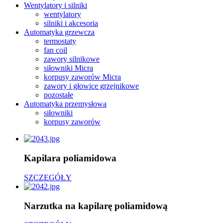
Wentylatory i silniki
wentylatory
silniki i akcesoria
Automatyka grzewcza
termostaty
fan coil
zawory silnikowe
siłowniki Micra
korpusy zaworów Micra
zawory i głowice grzejnikowe
pozostałe
Automatyka przemysłowa
siłowniki
korpusy zaworów
Kapilara poliamidowa
SZCZEGÓŁY
Narzutka na kapilarę poliamidową