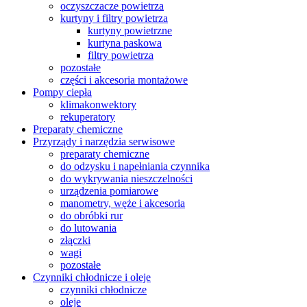
oczyszczacze powietrza
kurtyny i filtry powietrza
kurtyny powietrzne
kurtyna paskowa
filtry powietrza
pozostałe
części i akcesoria montażowe
Pompy ciepła
klimakonwektory
rekuperatory
Preparaty chemiczne
Przyrządy i narzędzia serwisowe
preparaty chemiczne
do odzysku i napełniania czynnika
do wykrywania nieszczelności
urządzenia pomiarowe
manometry, węże i akcesoria
do obróbki rur
do lutowania
złączki
wagi
pozostałe
Czynniki chłodnicze i oleje
czynniki chłodnicze
oleje