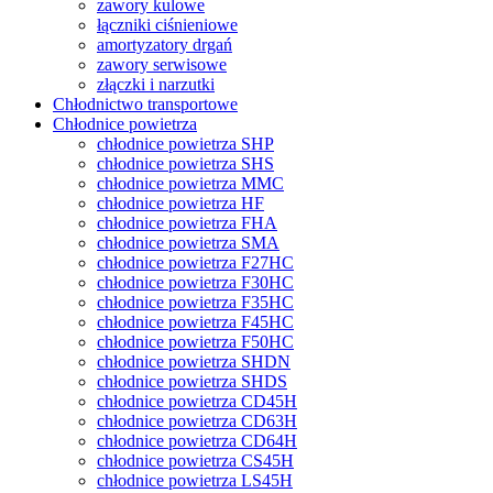
zawory kulowe
łączniki ciśnieniowe
amortyzatory drgań
zawory serwisowe
złączki i narzutki
Chłodnictwo transportowe
Chłodnice powietrza
chłodnice powietrza SHP
chłodnice powietrza SHS
chłodnice powietrza MMC
chłodnice powietrza HF
chłodnice powietrza FHA
chłodnice powietrza SMA
chłodnice powietrza F27HC
chłodnice powietrza F30HC
chłodnice powietrza F35HC
chłodnice powietrza F45HC
chłodnice powietrza F50HC
chłodnice powietrza SHDN
chłodnice powietrza SHDS
chłodnice powietrza CD45H
chłodnice powietrza CD63H
chłodnice powietrza CD64H
chłodnice powietrza CS45H
chłodnice powietrza LS45H