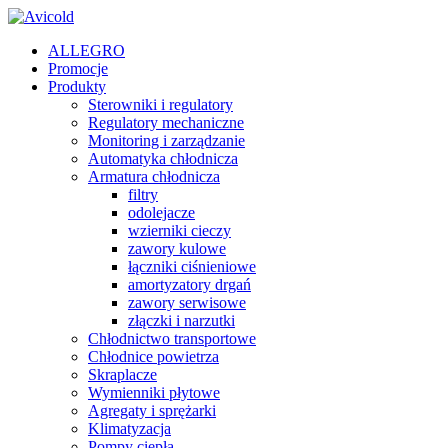
ALLEGRO
Promocje
Produkty
Sterowniki i regulatory
Regulatory mechaniczne
Monitoring i zarządzanie
Automatyka chłodnicza
Armatura chłodnicza
filtry
odolejacze
wzierniki cieczy
zawory kulowe
łączniki ciśnieniowe
amortyzatory drgań
zawory serwisowe
złączki i narzutki
Chłodnictwo transportowe
Chłodnice powietrza
Skraplacze
Wymienniki płytowe
Agregaty i sprężarki
Klimatyzacja
Pompy ciepła