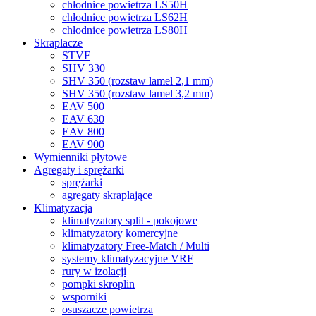
chłodnice powietrza LS50H
chłodnice powietrza LS62H
chłodnice powietrza LS80H
Skraplacze
STVF
SHV 330
SHV 350 (rozstaw lamel 2,1 mm)
SHV 350 (rozstaw lamel 3,2 mm)
EAV 500
EAV 630
EAV 800
EAV 900
Wymienniki płytowe
Agregaty i sprężarki
sprężarki
agregaty skraplające
Klimatyzacja
klimatyzatory split - pokojowe
klimatyzatory komercyjne
klimatyzatory Free-Match / Multi
systemy klimatyzacyjne VRF
rury w izolacji
pompki skroplin
wsporniki
osuszacze powietrza