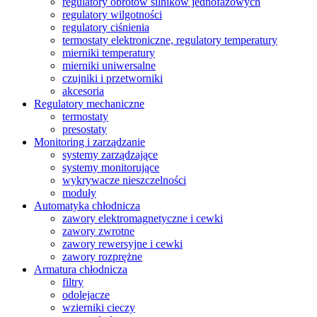
regulatory obrotów silników jednofazowych
regulatory wilgotności
regulatory ciśnienia
termostaty elektroniczne, regulatory temperatury
mierniki temperatury
mierniki uniwersalne
czujniki i przetworniki
akcesoria
Regulatory mechaniczne
termostaty
presostaty
Monitoring i zarządzanie
systemy zarządzające
systemy monitorujące
wykrywacze nieszczelności
moduły
Automatyka chłodnicza
zawory elektromagnetyczne i cewki
zawory zwrotne
zawory rewersyjne i cewki
zawory rozprężne
Armatura chłodnicza
filtry
odolejacze
wzierniki cieczy