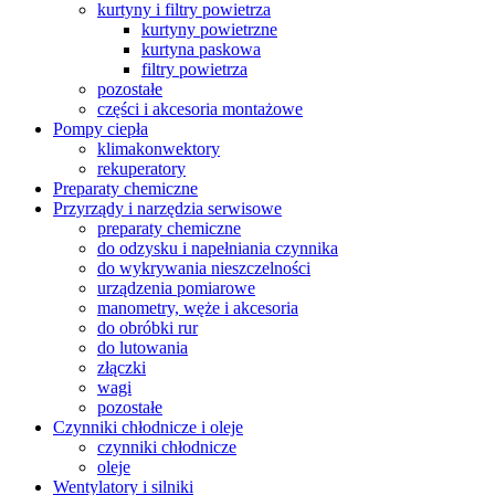
kurtyny i filtry powietrza
kurtyny powietrzne
kurtyna paskowa
filtry powietrza
pozostałe
części i akcesoria montażowe
Pompy ciepła
klimakonwektory
rekuperatory
Preparaty chemiczne
Przyrządy i narzędzia serwisowe
preparaty chemiczne
do odzysku i napełniania czynnika
do wykrywania nieszczelności
urządzenia pomiarowe
manometry, węże i akcesoria
do obróbki rur
do lutowania
złączki
wagi
pozostałe
Czynniki chłodnicze i oleje
czynniki chłodnicze
oleje
Wentylatory i silniki