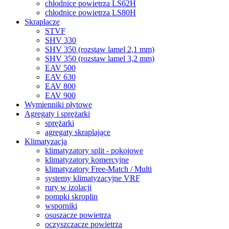
chłodnice powietrza LS62H
chłodnice powietrza LS80H
Skraplacze
STVF
SHV 330
SHV 350 (rozstaw lamel 2,1 mm)
SHV 350 (rozstaw lamel 3,2 mm)
EAV 500
EAV 630
EAV 800
EAV 900
Wymienniki płytowe
Agregaty i sprężarki
sprężarki
agregaty skraplające
Klimatyzacja
klimatyzatory split - pokojowe
klimatyzatory komercyjne
klimatyzatory Free-Match / Multi
systemy klimatyzacyjne VRF
rury w izolacji
pompki skroplin
wsporniki
osuszacze powietrza
oczyszczacze powietrza