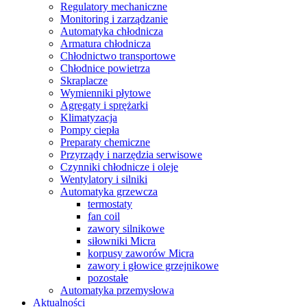
Regulatory mechaniczne
Monitoring i zarządzanie
Automatyka chłodnicza
Armatura chłodnicza
Chłodnictwo transportowe
Chłodnice powietrza
Skraplacze
Wymienniki płytowe
Agregaty i sprężarki
Klimatyzacja
Pompy ciepła
Preparaty chemiczne
Przyrządy i narzędzia serwisowe
Czynniki chłodnicze i oleje
Wentylatory i silniki
Automatyka grzewcza
termostaty
fan coil
zawory silnikowe
siłowniki Micra
korpusy zaworów Micra
zawory i głowice grzejnikowe
pozostałe
Automatyka przemysłowa
Aktualności