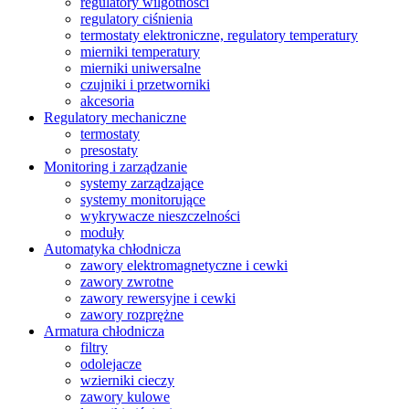
regulatory wilgotności
regulatory ciśnienia
termostaty elektroniczne, regulatory temperatury
mierniki temperatury
mierniki uniwersalne
czujniki i przetworniki
akcesoria
Regulatory mechaniczne
termostaty
presostaty
Monitoring i zarządzanie
systemy zarządzające
systemy monitorujące
wykrywacze nieszczelności
moduły
Automatyka chłodnicza
zawory elektromagnetyczne i cewki
zawory zwrotne
zawory rewersyjne i cewki
zawory rozprężne
Armatura chłodnicza
filtry
odolejacze
wzierniki cieczy
zawory kulowe