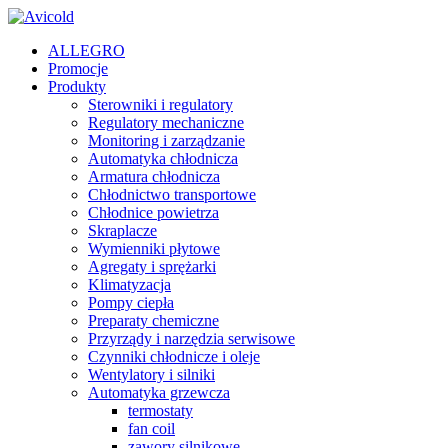
ALLEGRO
Promocje
Produkty
Sterowniki i regulatory
Regulatory mechaniczne
Monitoring i zarządzanie
Automatyka chłodnicza
Armatura chłodnicza
Chłodnictwo transportowe
Chłodnice powietrza
Skraplacze
Wymienniki płytowe
Agregaty i sprężarki
Klimatyzacja
Pompy ciepła
Preparaty chemiczne
Przyrządy i narzędzia serwisowe
Czynniki chłodnicze i oleje
Wentylatory i silniki
Automatyka grzewcza
termostaty
fan coil
zawory silnikowe