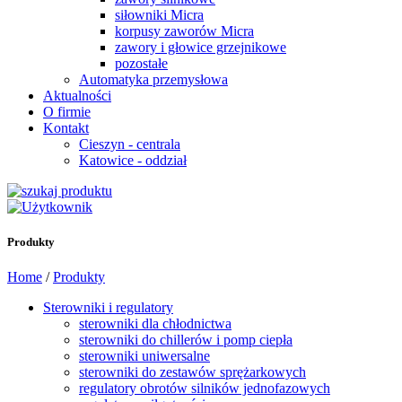
siłowniki Micra
korpusy zaworów Micra
zawory i głowice grzejnikowe
pozostałe
Automatyka przemysłowa
Aktualności
O firmie
Kontakt
Cieszyn - centrala
Katowice - oddział
Produkty
Home
/
Produkty
Sterowniki i regulatory
sterowniki dla chłodnictwa
sterowniki do chillerów i pomp ciepła
sterowniki uniwersalne
sterowniki do zestawów sprężarkowych
regulatory obrotów silników jednofazowych