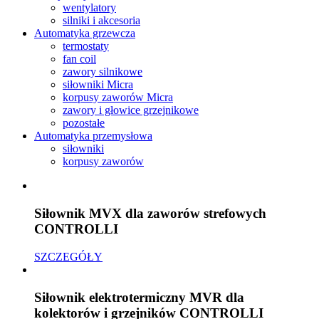
wentylatory
silniki i akcesoria
Automatyka grzewcza
termostaty
fan coil
zawory silnikowe
siłowniki Micra
korpusy zaworów Micra
zawory i głowice grzejnikowe
pozostałe
Automatyka przemysłowa
siłowniki
korpusy zaworów
Siłownik MVX dla zaworów strefowych
CONTROLLI
SZCZEGÓŁY
Siłownik elektrotermiczny MVR dla
kolektorów i grzejników CONTROLLI