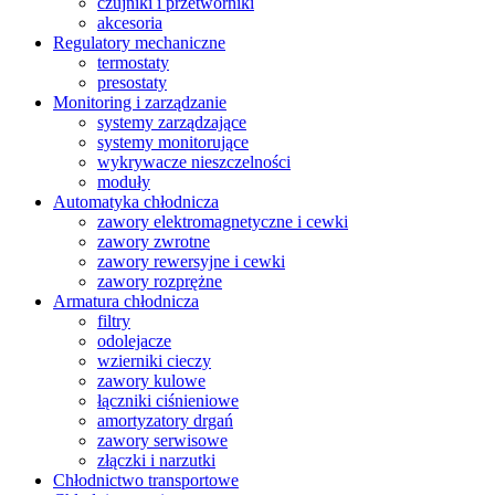
czujniki i przetworniki
akcesoria
Regulatory mechaniczne
termostaty
presostaty
Monitoring i zarządzanie
systemy zarządzające
systemy monitorujące
wykrywacze nieszczelności
moduły
Automatyka chłodnicza
zawory elektromagnetyczne i cewki
zawory zwrotne
zawory rewersyjne i cewki
zawory rozprężne
Armatura chłodnicza
filtry
odolejacze
wzierniki cieczy
zawory kulowe
łączniki ciśnieniowe
amortyzatory drgań
zawory serwisowe
złączki i narzutki
Chłodnictwo transportowe