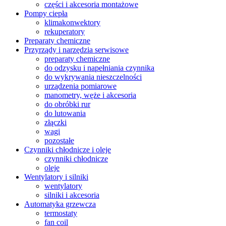
części i akcesoria montażowe
Pompy ciepła
klimakonwektory
rekuperatory
Preparaty chemiczne
Przyrządy i narzędzia serwisowe
preparaty chemiczne
do odzysku i napełniania czynnika
do wykrywania nieszczelności
urządzenia pomiarowe
manometry, węże i akcesoria
do obróbki rur
do lutowania
złączki
wagi
pozostałe
Czynniki chłodnicze i oleje
czynniki chłodnicze
oleje
Wentylatory i silniki
wentylatory
silniki i akcesoria
Automatyka grzewcza
termostaty
fan coil