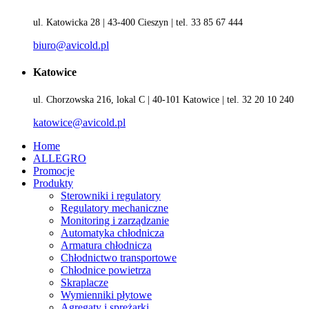
ul. Katowicka 28 | 43-400 Cieszyn | tel. 33 85 67 444
biuro@avicold.pl
Katowice
ul. Chorzowska 216, lokal C | 40-101 Katowice | tel. 32 20 10 240
katowice@avicold.pl
Home
ALLEGRO
Promocje
Produkty
Sterowniki i regulatory
Regulatory mechaniczne
Monitoring i zarządzanie
Automatyka chłodnicza
Armatura chłodnicza
Chłodnictwo transportowe
Chłodnice powietrza
Skraplacze
Wymienniki płytowe
Agregaty i sprężarki