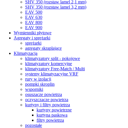
SHV 350 (rozstaw lamel 2,1 mm)
SHV 350 (rozstaw lamel 3,2 mm)
EAV 500
EAV 630
EAV 800
EAV 900
Wymienniki płytowe
Agregaty i sprężarki
sprężarki
agregaty skraplające
Klimatyzacja
klimatyzatory split - pokojowe
klimatyzatory komercyjne
klimatyzatory Free-Match / Multi
systemy klimatyzacyjne VRF
rury w izolacji
pompki skroplin
wsporniki
osuszacze powietrza
oczyszczacze powietrza
kurtyny i filtry powietrza
kurtyny powietrzne
kurtyna paskowa
filtry powietrza
pozostałe