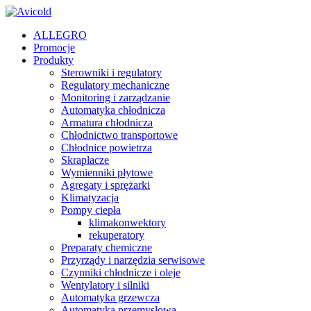
ALLEGRO
Promocje
Produkty
Sterowniki i regulatory
Regulatory mechaniczne
Monitoring i zarządzanie
Automatyka chłodnicza
Armatura chłodnicza
Chłodnictwo transportowe
Chłodnice powietrza
Skraplacze
Wymienniki płytowe
Agregaty i sprężarki
Klimatyzacja
Pompy ciepła
klimakonwektory
rekuperatory
Preparaty chemiczne
Przyrządy i narzędzia serwisowe
Czynniki chłodnicze i oleje
Wentylatory i silniki
Automatyka grzewcza
Automatyka przemysłowa