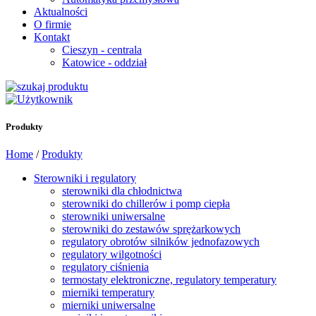
Aktualności
O firmie
Kontakt
Cieszyn - centrala
Katowice - oddział
Produkty
Home
/
Produkty
Sterowniki i regulatory
sterowniki dla chłodnictwa
sterowniki do chillerów i pomp ciepła
sterowniki uniwersalne
sterowniki do zestawów sprężarkowych
regulatory obrotów silników jednofazowych
regulatory wilgotności
regulatory ciśnienia
termostaty elektroniczne, regulatory temperatury
mierniki temperatury
mierniki uniwersalne