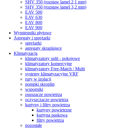
SHV 350 (rozstaw lamel 2,1 mm)
SHV 350 (rozstaw lamel 3,2 mm)
EAV 500
EAV 630
EAV 800
EAV 900
Wymienniki płytowe
Agregaty i sprężarki
sprężarki
agregaty skraplające
Klimatyzacja
klimatyzatory split - pokojowe
klimatyzatory komercyjne
klimatyzatory Free-Match / Multi
systemy klimatyzacyjne VRF
rury w izolacji
pompki skroplin
wsporniki
osuszacze powietrza
oczyszczacze powietrza
kurtyny i filtry powietrza
kurtyny powietrzne
kurtyna paskowa
filtry powietrza
pozostałe