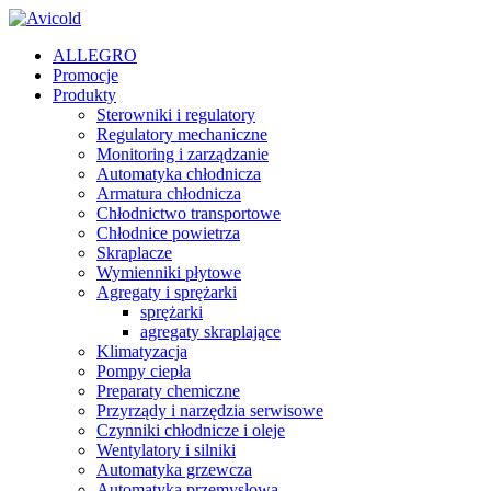
ALLEGRO
Promocje
Produkty
Sterowniki i regulatory
Regulatory mechaniczne
Monitoring i zarządzanie
Automatyka chłodnicza
Armatura chłodnicza
Chłodnictwo transportowe
Chłodnice powietrza
Skraplacze
Wymienniki płytowe
Agregaty i sprężarki
sprężarki
agregaty skraplające
Klimatyzacja
Pompy ciepła
Preparaty chemiczne
Przyrządy i narzędzia serwisowe
Czynniki chłodnicze i oleje
Wentylatory i silniki
Automatyka grzewcza
Automatyka przemysłowa