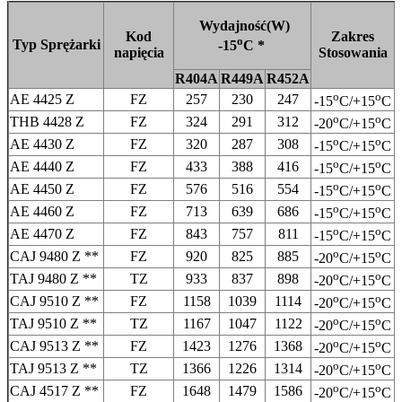
Wydajność(W)
Kod
Zakres
o
Typ Sprężarki
-15
C *
napięcia
Stosowania
R404A
R449A
R452A
o
o
AE 4425 Z
FZ
257
230
247
-15
C/+15
C
o
o
THB 4428 Z
FZ
324
291
312
-20
C/+15
C
o
o
AE 4430 Z
FZ
320
287
308
-15
C/+15
C
o
o
AE 4440 Z
FZ
433
388
416
-15
C/+15
C
o
o
AE 4450 Z
FZ
576
516
554
-15
C/+15
C
o
o
AE 4460 Z
FZ
713
639
686
-15
C/+15
C
o
o
AE 4470 Z
FZ
843
757
811
-15
C/+15
C
o
o
CAJ 9480 Z **
FZ
920
825
885
-20
C/+15
C
o
o
TAJ 9480 Z **
TZ
933
837
898
-20
C/+15
C
o
o
CAJ 9510 Z **
FZ
1158
1039
1114
-20
C/+15
C
o
o
TAJ 9510 Z **
TZ
1167
1047
1122
-20
C/+15
C
o
o
CAJ 9513 Z **
FZ
1423
1276
1368
-20
C/+15
C
o
o
TAJ 9513 Z **
TZ
1366
1226
1314
-20
C/+15
C
o
o
CAJ 4517 Z **
FZ
1648
1479
1586
-20
C/+15
C