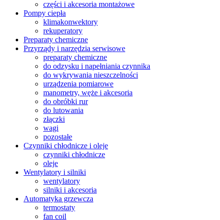
części i akcesoria montażowe
Pompy ciepła
klimakonwektory
rekuperatory
Preparaty chemiczne
Przyrządy i narzędzia serwisowe
preparaty chemiczne
do odzysku i napełniania czynnika
do wykrywania nieszczelności
urządzenia pomiarowe
manometry, węże i akcesoria
do obróbki rur
do lutowania
złączki
wagi
pozostałe
Czynniki chłodnicze i oleje
czynniki chłodnicze
oleje
Wentylatory i silniki
wentylatory
silniki i akcesoria
Automatyka grzewcza
termostaty
fan coil