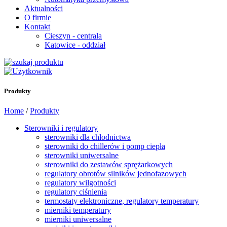
Aktualności
O firmie
Kontakt
Cieszyn - centrala
Katowice - oddział
Produkty
Home
/
Produkty
Sterowniki i regulatory
sterowniki dla chłodnictwa
sterowniki do chillerów i pomp ciepła
sterowniki uniwersalne
sterowniki do zestawów sprężarkowych
regulatory obrotów silników jednofazowych
regulatory wilgotności
regulatory ciśnienia
termostaty elektroniczne, regulatory temperatury
mierniki temperatury
mierniki uniwersalne