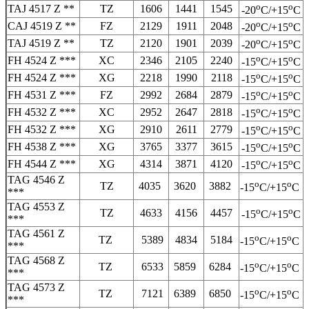
o
o
TAJ 4517 Z **
TZ
1606
1441
1545
-20
C/+15
C
o
o
CAJ 4519 Z **
FZ
2129
1911
2048
-20
C/+15
C
o
o
TAJ 4519 Z **
TZ
2120
1901
2039
-20
C/+15
C
o
o
FH 4524 Z ***
XC
2346
2105
2240
-15
C/+15
C
o
o
FH 4524 Z ***
XG
2218
1990
2118
-15
C/+15
C
o
o
FH 4531 Z ***
FZ
2992
2684
2879
-15
C/+15
C
o
o
FH 4532 Z ***
XC
2952
2647
2818
-15
C/+15
C
o
o
FH 4532 Z ***
XG
2910
2611
2779
-15
C/+15
C
o
o
FH 4538 Z ***
XG
3765
3377
3615
-15
C/+15
C
o
o
FH 4544 Z ***
XG
4314
3871
4120
-15
C/+15
C
TAG 4546 Z
o
o
TZ
4035
3620
3882
-15
C/+15
C
***
TAG 4553 Z
o
o
TZ
4633
4156
4457
-15
C/+15
C
***
TAG 4561 Z
o
o
TZ
5389
4834
5184
-15
C/+15
C
***
TAG 4568 Z
o
o
TZ
6533
5859
6284
-15
C/+15
C
***
TAG 4573 Z
o
o
TZ
7121
6389
6850
-15
C/+15
C
***