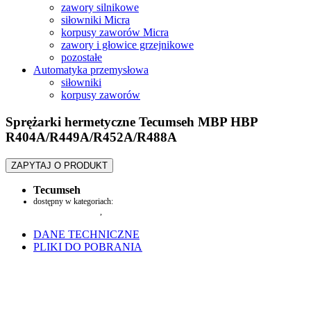
zawory silnikowe
siłowniki Micra
korpusy zaworów Micra
zawory i głowice grzejnikowe
pozostałe
Automatyka przemysłowa
siłowniki
korpusy zaworów
Sprężarki hermetyczne Tecumseh MBP HBP
R404A/R449A/R452A/R488A
ZAPYTAJ O PRODUKT
Tecumseh
dostępny w kategoriach:
Agregaty i sprężarki
,
sprężarki
DANE TECHNICZNE
PLIKI DO POBRANIA