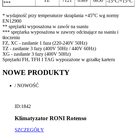
TZ
7121
6389
6850
-15
C/+15
C
***
o
* wydajność przy temperaturze skraplania +45
C wg normy
EN12900
** sprężarki wyposażona w zawór na ssaniu
*** sprężarka wyposażona w zawory odcinające na ssaniu i
tłoczeniu
FZ, XC - zasilanie 1 faza (220-240V 50Hz)
TZ - zasilanie 3 fazy (400V 50Hz / 440V 60Hz)
XG - zasilanie 3 fazy (400V 50Hz)
Sprężarki FH, TFH I TAG wypozażone w grzałkę karteru
NOWE
PRODUKTY
/
NOWOŚĆ
ID:1842
Klimatyzator RONI Rotenso
SZCZEGÓŁY