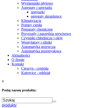
Wymienniki płytowe
Agregaty i sprężarki
sprężarki
agregaty skraplające
Klimatyzacja
Pompy ciepła
Preparaty chemiczne
Przyrządy i narzędzia serwisowe
Czynniki chłodnicze i oleje
Wentylatory i silniki
Automatyka grzewcza
Automatyka przemysłowa
Aktualności
O firmie
Kontakt
Cieszyn - centrala
Katowice - oddział
x
Podaj nazwę produktu:
produkty