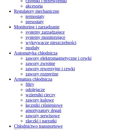
czujniki i przetworniki
akcesoria
Regulatory mechaniczne
termostaty
presostaty
Monitoring i zarządzanie
systemy zarządzające
systemy monitorujące
wykrywacze nieszczelności
moduły
Automatyka chłodnicza
zawory elektromagnetyczne i cewki
zawory zwrotne
zawory rewersyjne i cewki
zawory rozprężne
Armatura chłodnicza
filtry
odolejacze
wzierniki cieczy
zawory kulowe
łączniki ciśnieniowe
amortyzatory drgań
zawory serwisowe
złączki i narzutki
Chłodnictwo transportowe