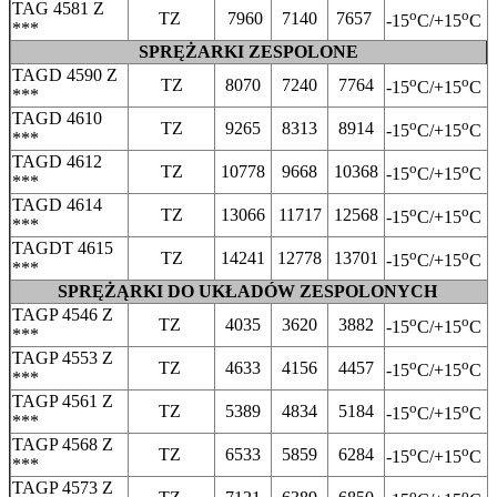
TAG 4581 Z
o
o
TZ
7960
7140
7657
-15
C/+15
C
***
SPRĘŻARKI ZESPOLONE
TAGD 4590 Z
o
o
TZ
8070
7240
7764
-15
C/+15
C
***
TAGD 4610
o
o
TZ
9265
8313
8914
-15
C/+15
C
***
TAGD 4612
o
o
TZ
10778
9668
10368
-15
C/+15
C
***
TAGD 4614
o
o
TZ
13066
11717
12568
-15
C/+15
C
***
TAGDT 4615
o
o
TZ
14241
12778
13701
-15
C/+15
C
***
SPRĘŻĄRKI DO UKŁADÓW ZESPOLONYCH
TAGP 4546 Z
o
o
TZ
4035
3620
3882
-15
C/+15
C
***
TAGP 4553 Z
o
o
TZ
4633
4156
4457
-15
C/+15
C
***
TAGP 4561 Z
o
o
TZ
5389
4834
5184
-15
C/+15
C
***
TAGP 4568 Z
o
o
TZ
6533
5859
6284
-15
C/+15
C
***
TAGP 4573 Z
o
o