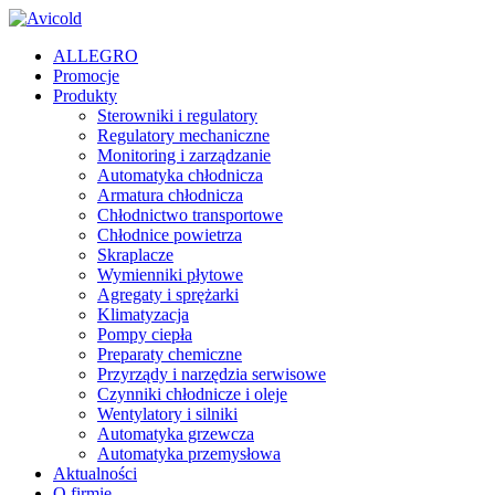
ALLEGRO
Promocje
Produkty
Sterowniki i regulatory
Regulatory mechaniczne
Monitoring i zarządzanie
Automatyka chłodnicza
Armatura chłodnicza
Chłodnictwo transportowe
Chłodnice powietrza
Skraplacze
Wymienniki płytowe
Agregaty i sprężarki
Klimatyzacja
Pompy ciepła
Preparaty chemiczne
Przyrządy i narzędzia serwisowe
Czynniki chłodnicze i oleje
Wentylatory i silniki
Automatyka grzewcza
Automatyka przemysłowa
Aktualności
O firmie