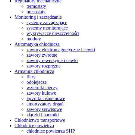
Regulatory mechaniczne
termostaty
presostaty
Monitoring i zarządzanie
systemy zarządzające
systemy monitorujące
wykrywacze nieszczelności
moduły
Automatyka chłodnicza
zawory elektromagnetyczne i cewki
zawory zwrotne
zawory rewersyjne i cewki
zawory rozprężne
Armatura chłodnicza
filtry
odolejacze
wzierniki cieczy
zawory kulowe
łączniki ciśnieniowe
amortyzatory drgań
zawory serwisowe
złączki i narzutki
Chłodnictwo transportowe
Chłodnice powietrza
chłodnice powietrza SHP