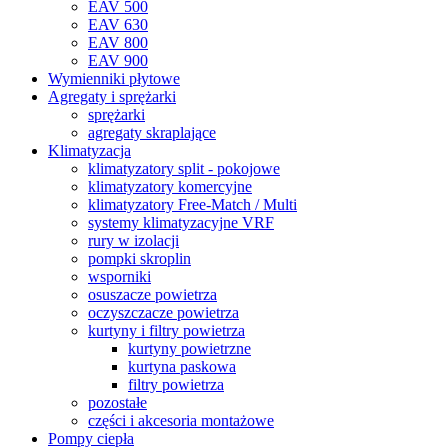
EAV 500
EAV 630
EAV 800
EAV 900
Wymienniki płytowe
Agregaty i sprężarki
sprężarki
agregaty skraplające
Klimatyzacja
klimatyzatory split - pokojowe
klimatyzatory komercyjne
klimatyzatory Free-Match / Multi
systemy klimatyzacyjne VRF
rury w izolacji
pompki skroplin
wsporniki
osuszacze powietrza
oczyszczacze powietrza
kurtyny i filtry powietrza
kurtyny powietrzne
kurtyna paskowa
filtry powietrza
pozostałe
części i akcesoria montażowe
Pompy ciepła