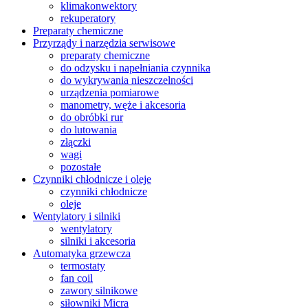
klimakonwektory
rekuperatory
Preparaty chemiczne
Przyrządy i narzędzia serwisowe
preparaty chemiczne
do odzysku i napełniania czynnika
do wykrywania nieszczelności
urządzenia pomiarowe
manometry, węże i akcesoria
do obróbki rur
do lutowania
złączki
wagi
pozostałe
Czynniki chłodnicze i oleje
czynniki chłodnicze
oleje
Wentylatory i silniki
wentylatory
silniki i akcesoria
Automatyka grzewcza
termostaty
fan coil
zawory silnikowe
siłowniki Micra