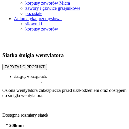
korpusy zaworów Micra
zawory i głowice grzejnikowe
pozostałe
Automatyka przemysłowa
siłowniki
korpusy zaworów
Siatka śmigła wentylatora
ZAPYTAJ O PRODUKT
dostępny w kategoriach:
Wentylatory i silniki
,
silniki i akcesoria
Osłona wentylatora zabezpiecza przed uszkodzeniem oraz dostępem
do śmigła wentylatora.
Dostępne rozmiary siatek:
* 200mm