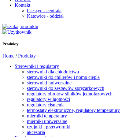
Kontakt
Cieszyn - centrala
Katowice - oddział
Produkty
Home
/
Produkty
Sterowniki i regulatory
sterowniki dla chłodnictwa
sterowniki do chillerów i pomp ciepła
sterowniki uniwersalne
sterowniki do zestawów sprężarkowych
regulatory obrotów silników jednofazowych
regulatory wilgotności
regulatory ciśnienia
termostaty elektroniczne, regulatory temperatury
mierniki temperatury
mierniki uniwersalne
czujniki i przetworniki
akcesoria