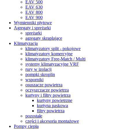
EAV 500
EAV 630
EAV 800
EAV 900
Wymienniki płytowe
Agregaty i sprężarki
sprężarki
agregaty skraplające
Klimatyzacja
klimatyzatory split - pokojowe
klimatyzatory komercyjne
klimatyzatory Free-Match / Multi
systemy klimatyzacyjne VRF
rury w izolacji
pompki skroplin
wsporniki
osuszacze powietrza
oczyszczacze powietrza
kurtyny i filtry powietrza
kurtyny powietrzne
kurtyna paskowa
filtry powietrza
pozostałe
części i akcesoria montażowe
Pompy ciepła