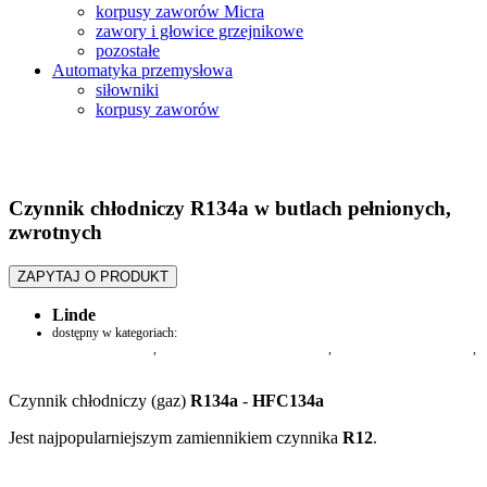
korpusy zaworów Micra
zawory i głowice grzejnikowe
pozostałe
Automatyka przemysłowa
siłowniki
korpusy zaworów
Czynnik chłodniczy R134a w butlach pełnionych,
zwrotnych
ZAPYTAJ O PRODUKT
Linde
dostępny w kategoriach:
czynniki chłodnicze
,
Przyrządy i narzędzia serwisowe
,
Czynniki chłodnicze i oleje
,
Chłodnictwo transportowe
Czynnik chłodniczy (gaz)
R134a
-
HFC134a
Jest najpopularniejszym zamiennikiem czynnika
R12
.