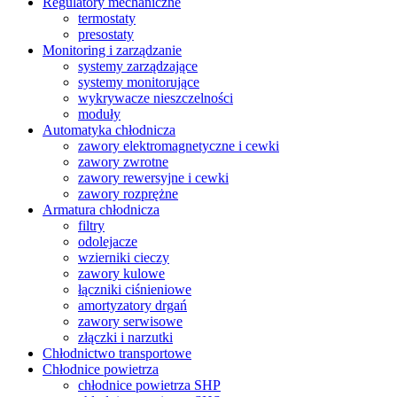
Regulatory mechaniczne
termostaty
presostaty
Monitoring i zarządzanie
systemy zarządzające
systemy monitorujące
wykrywacze nieszczelności
moduły
Automatyka chłodnicza
zawory elektromagnetyczne i cewki
zawory zwrotne
zawory rewersyjne i cewki
zawory rozprężne
Armatura chłodnicza
filtry
odolejacze
wzierniki cieczy
zawory kulowe
łączniki ciśnieniowe
amortyzatory drgań
zawory serwisowe
złączki i narzutki
Chłodnictwo transportowe
Chłodnice powietrza
chłodnice powietrza SHP