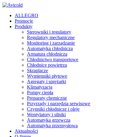
ALLEGRO
Promocje
Produkty
Sterowniki i regulatory
Regulatory mechaniczne
Monitoring i zarządzanie
Automatyka chłodnicza
Armatura chłodnicza
Chłodnictwo transportowe
Chłodnice powietrza
Skraplacze
Wymienniki płytowe
Agregaty i sprężarki
Klimatyzacja
Pompy ciepła
Preparaty chemiczne
Przyrządy i narzędzia serwisowe
Czynniki chłodnicze i oleje
Wentylatory i silniki
Automatyka grzewcza
Automatyka przemysłowa
Aktualności
O firmie