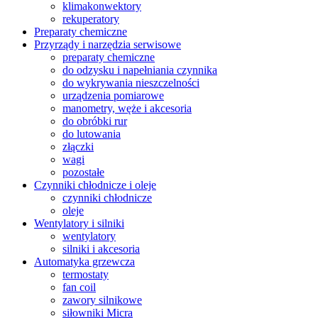
klimakonwektory
rekuperatory
Preparaty chemiczne
Przyrządy i narzędzia serwisowe
preparaty chemiczne
do odzysku i napełniania czynnika
do wykrywania nieszczelności
urządzenia pomiarowe
manometry, węże i akcesoria
do obróbki rur
do lutowania
złączki
wagi
pozostałe
Czynniki chłodnicze i oleje
czynniki chłodnicze
oleje
Wentylatory i silniki
wentylatory
silniki i akcesoria
Automatyka grzewcza
termostaty
fan coil
zawory silnikowe
siłowniki Micra