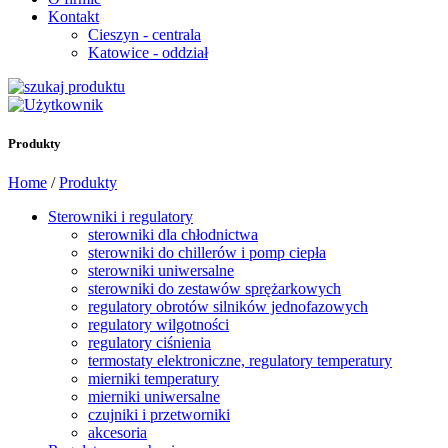
Kontakt
Cieszyn - centrala
Katowice - oddział
Produkty
Home
/
Produkty
Sterowniki i regulatory
sterowniki dla chłodnictwa
sterowniki do chillerów i pomp ciepła
sterowniki uniwersalne
sterowniki do zestawów sprężarkowych
regulatory obrotów silników jednofazowych
regulatory wilgotności
regulatory ciśnienia
termostaty elektroniczne, regulatory temperatury
mierniki temperatury
mierniki uniwersalne
czujniki i przetworniki
akcesoria