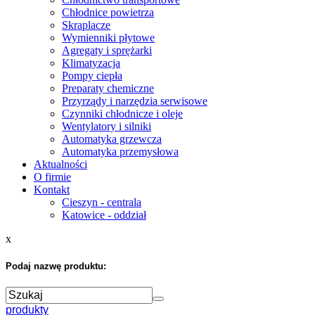
Chłodnice powietrza
Skraplacze
Wymienniki płytowe
Agregaty i sprężarki
Klimatyzacja
Pompy ciepła
Preparaty chemiczne
Przyrządy i narzędzia serwisowe
Czynniki chłodnicze i oleje
Wentylatory i silniki
Automatyka grzewcza
Automatyka przemysłowa
Aktualności
O firmie
Kontakt
Cieszyn - centrala
Katowice - oddział
x
Podaj nazwę produktu:
produkty