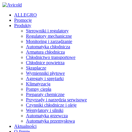
ALLEGRO
Promocje
Produkty
Sterowniki i regulatory
Regulatory mechaniczne
Monitoring i zarządzanie
Automatyka chłodnicza
Armatura chłodnicza
Chłodnictwo transportowe
Chłodnice powietrza
Skraplacze
Wymienniki płytowe
Agregaty i sprężarki
Klimatyzacja
Pompy ciepła
Preparaty chemiczne
Przyrządy i narzędzia serwisowe
Czynniki chłodnicze i oleje
Wentylatory i silniki
Automatyka grzewcza
Automatyka przemysłowa
Aktualności
O firmie