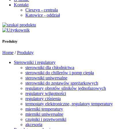
Kontakt
Cieszyn - centrala
Katowice - oddział
Produkty
Home
/
Produkty
Sterowniki i regulatory
sterowniki dla chłodnictwa
sterowniki do chillerów i pomp ciepła
sterowniki uniwersalne
sterowniki do zestawów sprężarkowych
regulatory obrotów silników jednofazowych
regulatory wilgotności
regulatory ciśnienia
termostaty elektroniczne, regulatory temperatury
mierniki temperatury
mierniki uniwersalne
czujniki i przetworniki
akcesoria