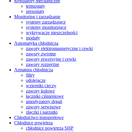
Regulatory mechaniczne
termostaty
presostaty
Monitoring i zarządzanie
systemy zarządzające
systemy monitorujące
wykrywacze nieszczelności
moduły
Automatyka chłodnicza
zawory elektromagnetyczne i cewki
zawory zwrotne
zawory rewersyjne i cewki
zawory rozprężne
Armatura chłodnicza
filtry
odolejacze
wzierniki cieczy
zawory kulowe
łączniki ciśnieniowe
amortyzatory drgań
zawory serwisowe
złączki i narzutki
Chłodnictwo transportowe
Chłodnice powietrza
chłodnice powietrza SHP