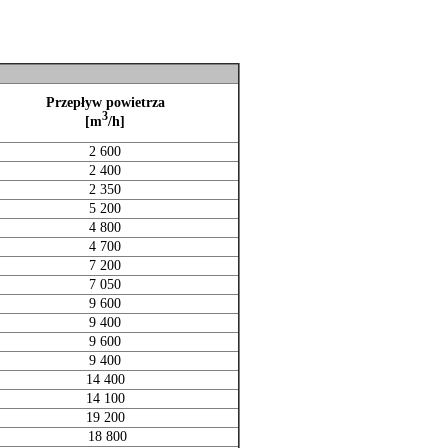
Przepływ powietrza
3
[m
/h]
2 600
2 400
2 350
5 200
4 800
4 700
7 200
7 050
9 600
9 400
9 600
9 400
14 400
14 100
19 200
18 800