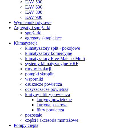
EAV 500
EAV 630
EAV 800
EAV 900
Wymienniki płytowe
Agregaty i sprężarki
sprężarki
agregaty skraplające
Klimatyzacja
klimatyzatory split - pokojowe
klimatyzatory komercyjne
klimatyzatory Free-Match / Multi
systemy klimatyzacyjne VRF
rury w izolacji
pompki skroplin
wsporniki
osuszacze powietrza
oczyszczacze powietrza
kurtyny i filtry powietrza
kurtyny powietrzne
kurtyna paskowa
filtry powietrza
pozostałe
części i akcesoria montażowe
Pompy ciepła