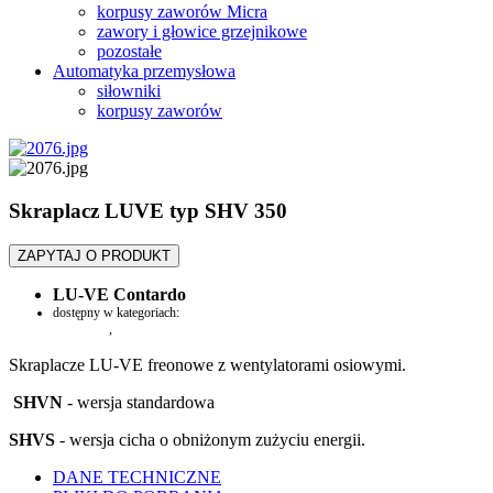
korpusy zaworów Micra
zawory i głowice grzejnikowe
pozostałe
Automatyka przemysłowa
siłowniki
korpusy zaworów
Skraplacz LUVE typ SHV 350
ZAPYTAJ O PRODUKT
LU-VE Contardo
dostępny w kategoriach:
Skraplacze
,
SHV 350 (rozstaw lamel 3,2 mm)
Skraplacze LU-VE freonowe z wentylatorami osiowymi.
SHVN
- wersja standardowa
SHVS
- wersja cicha o obniżonym zużyciu energii.
DANE TECHNICZNE