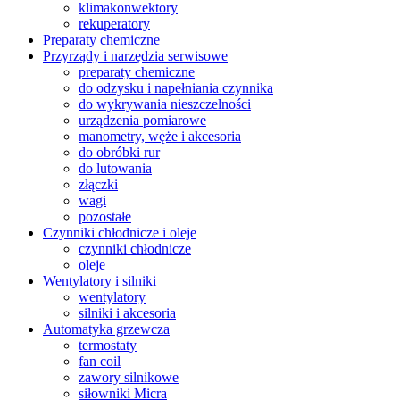
klimakonwektory
rekuperatory
Preparaty chemiczne
Przyrządy i narzędzia serwisowe
preparaty chemiczne
do odzysku i napełniania czynnika
do wykrywania nieszczelności
urządzenia pomiarowe
manometry, węże i akcesoria
do obróbki rur
do lutowania
złączki
wagi
pozostałe
Czynniki chłodnicze i oleje
czynniki chłodnicze
oleje
Wentylatory i silniki
wentylatory
silniki i akcesoria
Automatyka grzewcza
termostaty
fan coil
zawory silnikowe
siłowniki Micra