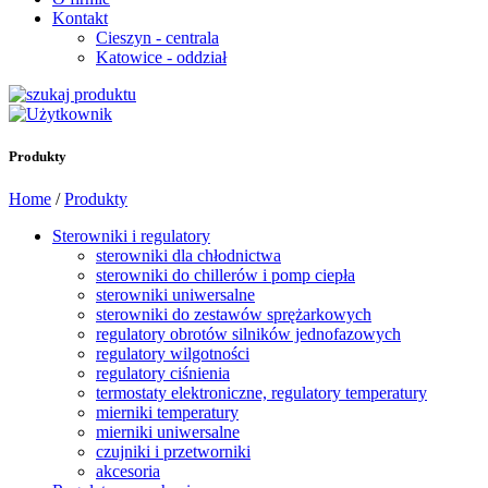
Kontakt
Cieszyn - centrala
Katowice - oddział
Produkty
Home
/
Produkty
Sterowniki i regulatory
sterowniki dla chłodnictwa
sterowniki do chillerów i pomp ciepła
sterowniki uniwersalne
sterowniki do zestawów sprężarkowych
regulatory obrotów silników jednofazowych
regulatory wilgotności
regulatory ciśnienia
termostaty elektroniczne, regulatory temperatury
mierniki temperatury
mierniki uniwersalne
czujniki i przetworniki
akcesoria