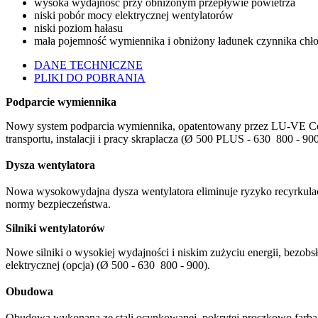
wysoka wydajność przy obniżonym przepływie powietrza
niski pobór mocy elektrycznej wentylatorów
niski poziom hałasu
mała pojemność wymiennika i obniżony ładunek czynnika chł
DANE TECHNICZNE
PLIKI DO POBRANIA
Podparcie wymiennika
Nowy system podparcia wymiennika, opatentowany przez LU-VE Cont
transportu, instalacji i pracy skraplacza (Ø 500 PLUS - 630 800 - 900
Dysza wentylatora
Nowa wysokowydajna dysza wentylatora eliminuje ryzyko recyrkulacji
normy bezpieczeństwa.
Silniki wentylatorów
Nowe silniki o wysokiej wydajności i niskim zużyciu energii, bezob
elektrycznej (opcja) (Ø 500 - 630 800 - 900).
Obudowa
Obudowa wykonana ze stali ocynkowanej, pokrytej proszkowo farbą ep