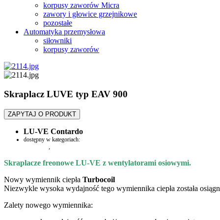
korpusy zaworów Micra
zawory i głowice grzejnikowe
pozostałe
Automatyka przemysłowa
siłowniki
korpusy zaworów
Skraplacz LUVE typ EAV 900
ZAPYTAJ O PRODUKT
LU-VE Contardo
dostępny w kategoriach:
Skraplacze
,
EAV 900
Skraplacze freonowe LU-VE z wentylatorami osiowymi.
Nowy wymiennik ciepła
Turbocoil
Niezwykle wysoka wydajność tego wymiennika ciepła została osiągn
Zalety nowego wymiennika: