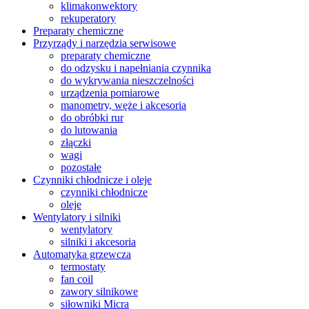
klimakonwektory
rekuperatory
Preparaty chemiczne
Przyrządy i narzędzia serwisowe
preparaty chemiczne
do odzysku i napełniania czynnika
do wykrywania nieszczelności
urządzenia pomiarowe
manometry, węże i akcesoria
do obróbki rur
do lutowania
złączki
wagi
pozostałe
Czynniki chłodnicze i oleje
czynniki chłodnicze
oleje
Wentylatory i silniki
wentylatory
silniki i akcesoria
Automatyka grzewcza
termostaty
fan coil
zawory silnikowe
siłowniki Micra