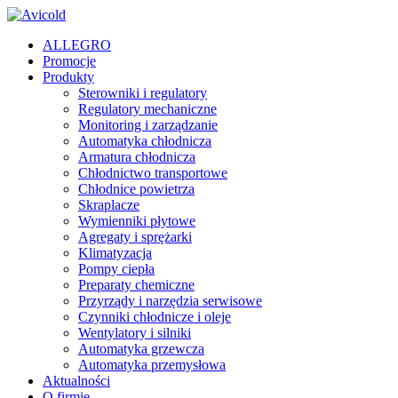
ALLEGRO
Promocje
Produkty
Sterowniki i regulatory
Regulatory mechaniczne
Monitoring i zarządzanie
Automatyka chłodnicza
Armatura chłodnicza
Chłodnictwo transportowe
Chłodnice powietrza
Skraplacze
Wymienniki płytowe
Agregaty i sprężarki
Klimatyzacja
Pompy ciepła
Preparaty chemiczne
Przyrządy i narzędzia serwisowe
Czynniki chłodnicze i oleje
Wentylatory i silniki
Automatyka grzewcza
Automatyka przemysłowa
Aktualności
O firmie