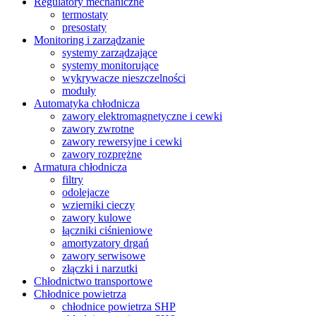
Regulatory mechaniczne
termostaty
presostaty
Monitoring i zarządzanie
systemy zarządzające
systemy monitorujące
wykrywacze nieszczelności
moduły
Automatyka chłodnicza
zawory elektromagnetyczne i cewki
zawory zwrotne
zawory rewersyjne i cewki
zawory rozprężne
Armatura chłodnicza
filtry
odolejacze
wzierniki cieczy
zawory kulowe
łączniki ciśnieniowe
amortyzatory drgań
zawory serwisowe
złączki i narzutki
Chłodnictwo transportowe
Chłodnice powietrza
chłodnice powietrza SHP