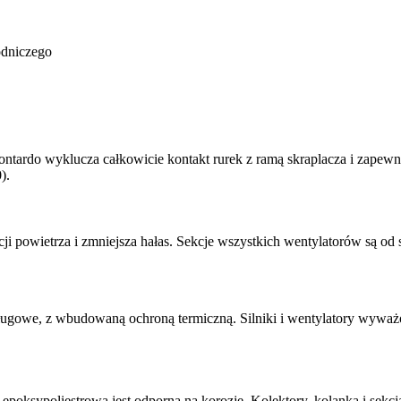
odniczego
ardo wyklucza całkowicie kontakt rurek z ramą skraplacza i zapewn
).
 powietrza i zmniejsza hałas. Sekcje wszystkich wentylatorów są od 
sługowe, z wbudowaną ochroną termiczną. Silniki i wentylatory wyważ
oksypoliestrową jest odporna na korozję. Kolektory, kolanka i sekcja