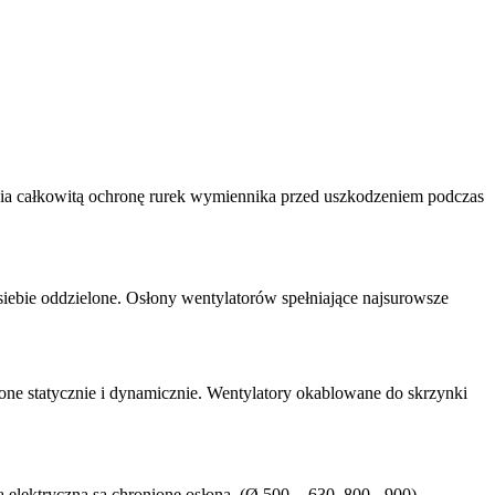
ia całkowitą ochronę rurek wymiennika przed uszkodzeniem podczas
siebie oddzielone. Osłony wentylatorów spełniające najsurowsze
one statycznie i dynamicznie. Wentylatory okablowane do skrzynki
 elektryczna są chronione osłoną. (Ø 500 - 630 800 - 900).