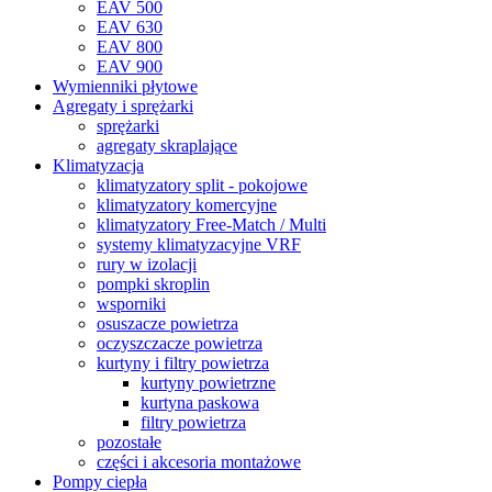
EAV 500
EAV 630
EAV 800
EAV 900
Wymienniki płytowe
Agregaty i sprężarki
sprężarki
agregaty skraplające
Klimatyzacja
klimatyzatory split - pokojowe
klimatyzatory komercyjne
klimatyzatory Free-Match / Multi
systemy klimatyzacyjne VRF
rury w izolacji
pompki skroplin
wsporniki
osuszacze powietrza
oczyszczacze powietrza
kurtyny i filtry powietrza
kurtyny powietrzne
kurtyna paskowa
filtry powietrza
pozostałe
części i akcesoria montażowe
Pompy ciepła