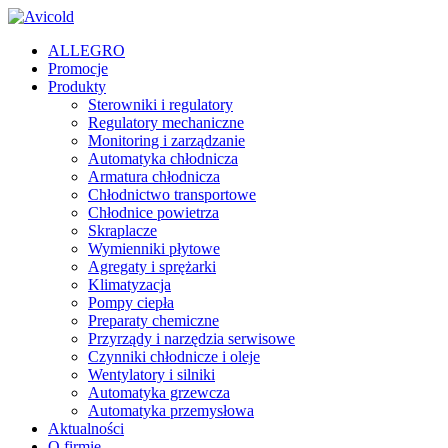
ALLEGRO
Promocje
Produkty
Sterowniki i regulatory
Regulatory mechaniczne
Monitoring i zarządzanie
Automatyka chłodnicza
Armatura chłodnicza
Chłodnictwo transportowe
Chłodnice powietrza
Skraplacze
Wymienniki płytowe
Agregaty i sprężarki
Klimatyzacja
Pompy ciepła
Preparaty chemiczne
Przyrządy i narzędzia serwisowe
Czynniki chłodnicze i oleje
Wentylatory i silniki
Automatyka grzewcza
Automatyka przemysłowa
Aktualności
O firmie