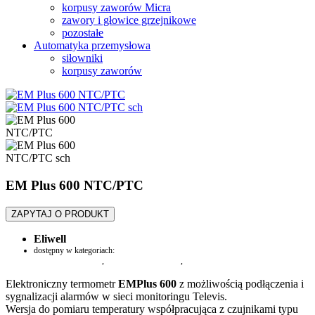
korpusy zaworów Micra
zawory i głowice grzejnikowe
pozostałe
Automatyka przemysłowa
siłowniki
korpusy zaworów
EM Plus 600 NTC/PTC
ZAPYTAJ O PRODUKT
Eliwell
dostępny w kategoriach:
mierniki temperatury
,
urządzenia pomiarowe
,
Sterowniki i regulatory
Elektroniczny termometr
EMPlus 600
z możliwością podłączenia i
sygnalizacji alarmów w sieci monitoringu Televis.
Wersja do pomiaru temperatury współpracująca z czujnikami typu