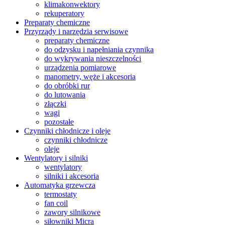
klimakonwektory
rekuperatory
Preparaty chemiczne
Przyrządy i narzędzia serwisowe
preparaty chemiczne
do odzysku i napełniania czynnika
do wykrywania nieszczelności
urządzenia pomiarowe
manometry, węże i akcesoria
do obróbki rur
do lutowania
złączki
wagi
pozostałe
Czynniki chłodnicze i oleje
czynniki chłodnicze
oleje
Wentylatory i silniki
wentylatory
silniki i akcesoria
Automatyka grzewcza
termostaty
fan coil
zawory silnikowe
siłowniki Micra