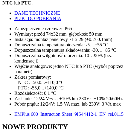
NTC
lub
PTC
.
DANE TECHNICZNE
PLIKI DO POBRANIA
Zabezpieczenie czołowe: IP65
Wymiary: przód 74x32 mm, głębokość 59 mm
Instalacja: montaż panelowy 71 x 29 (+0.2/-0.1mm)
Dopuszczalna temperatura otoczenia: -5‪…+55 °C
Dopuszczalna temperatura składowania: -30‪…+85 °C
Dopuszczalna wilgotność otoczenia: 10‪…90% (bez
kondensacji)
Wejście analogowe: jedno NTC lub PTC (wybór poprzez
parametr)
Zakres pomiarowy:
NTC : -50,0...+110,0 °C
PTC : -55,0...+140,0 °C
Rozdzielczość: 0,1 °C
Zasilanie: 12/24 V~/… ±10% lub 230V~ ±10% 50/60Hz
Pobór prądu: 12/24V: 1,5 VA max. lub 230V: 3 VA max
EMPlus 600_Instruction Sheet_9IS44412-1_EN_rel.0115
NOWE
PRODUKTY