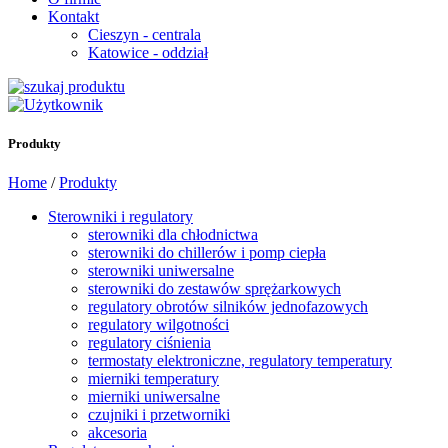
Kontakt
Cieszyn - centrala
Katowice - oddział
Produkty
Home
/
Produkty
Sterowniki i regulatory
sterowniki dla chłodnictwa
sterowniki do chillerów i pomp ciepła
sterowniki uniwersalne
sterowniki do zestawów sprężarkowych
regulatory obrotów silników jednofazowych
regulatory wilgotności
regulatory ciśnienia
termostaty elektroniczne, regulatory temperatury
mierniki temperatury
mierniki uniwersalne
czujniki i przetworniki
akcesoria