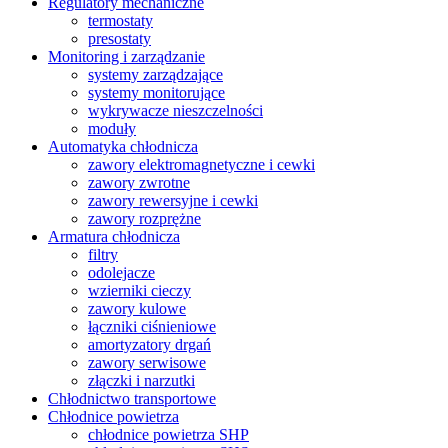
Regulatory mechaniczne
termostaty
presostaty
Monitoring i zarządzanie
systemy zarządzające
systemy monitorujące
wykrywacze nieszczelności
moduły
Automatyka chłodnicza
zawory elektromagnetyczne i cewki
zawory zwrotne
zawory rewersyjne i cewki
zawory rozprężne
Armatura chłodnicza
filtry
odolejacze
wzierniki cieczy
zawory kulowe
łączniki ciśnieniowe
amortyzatory drgań
zawory serwisowe
złączki i narzutki
Chłodnictwo transportowe
Chłodnice powietrza
chłodnice powietrza SHP