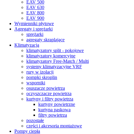
EAV 500
EAV 630
EAV 800
EAV 900
Wymienniki płytowe
Agregaty i sprężarki
sprężarki
agregaty skraplające
Klimatyzacja
klimatyzatory split - pokojowe
klimatyzatory komercyjne
klimatyzatory Free-Match / Multi
systemy klimatyzacyjne VRF
rury w izolacji
pompki skroplin
wsporniki
osuszacze powietrza
oczyszczacze powietrza
kurtyny i filtry powietrza
kurtyny powietrzne
kurtyna paskowa
filtry powietrza
pozostałe
części i akcesoria montażowe
Pompy ciepła