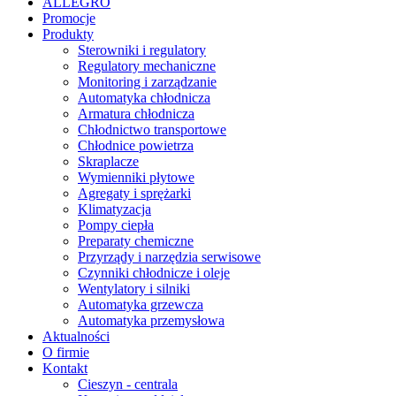
ALLEGRO
Promocje
Produkty
Sterowniki i regulatory
Regulatory mechaniczne
Monitoring i zarządzanie
Automatyka chłodnicza
Armatura chłodnicza
Chłodnictwo transportowe
Chłodnice powietrza
Skraplacze
Wymienniki płytowe
Agregaty i sprężarki
Klimatyzacja
Pompy ciepła
Preparaty chemiczne
Przyrządy i narzędzia serwisowe
Czynniki chłodnicze i oleje
Wentylatory i silniki
Automatyka grzewcza
Automatyka przemysłowa
Aktualności
O firmie
Kontakt
Cieszyn - centrala