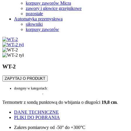
korpusy zaworów Micra
zawory i głowice grzejnikowe
pozostałe
Automatyka przemysłowa
siłowniki
korpusy zaworów
WT-2
ZAPYTAJ O PRODUKT
dostępny w kategoriach:
mierniki temperatury
,
urządzenia pomiarowe
Termometr z sondą punktową do wbijania o długości
19,8 cm
.
DANE TECHNICZNE
PLIKI DO POBRANIA
Zakres pomiarowy od -50° do +300°C