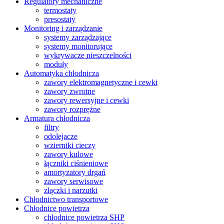
Regulatory mechaniczne
termostaty
presostaty
Monitoring i zarządzanie
systemy zarządzające
systemy monitorujące
wykrywacze nieszczelności
moduły
Automatyka chłodnicza
zawory elektromagnetyczne i cewki
zawory zwrotne
zawory rewersyjne i cewki
zawory rozprężne
Armatura chłodnicza
filtry
odolejacze
wzierniki cieczy
zawory kulowe
łączniki ciśnieniowe
amortyzatory drgań
zawory serwisowe
złączki i narzutki
Chłodnictwo transportowe
Chłodnice powietrza
chłodnice powietrza SHP