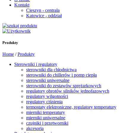
Kontakt
Cieszyn - centrala
Katowice - oddział
Produkty
Home
/
Produkty
Sterowniki i regulatory
sterowniki dla chłodnictwa
sterowniki do chillerów i pomp ciepła
sterowniki uniwersalne
sterowniki do zestawów sprężarkowych
regulatory obrotów silników jednofazowych
regulatory wilgotności
regulatory ciśnienia
termostaty elektroniczne, regulatory temperatury
mierniki temperatury
mierniki uniwersalne
czujniki i przetworniki
akcesoria