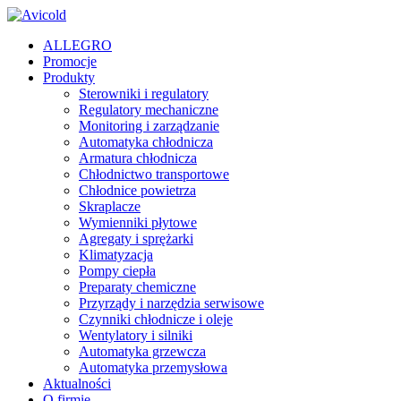
ALLEGRO
Promocje
Produkty
Sterowniki i regulatory
Regulatory mechaniczne
Monitoring i zarządzanie
Automatyka chłodnicza
Armatura chłodnicza
Chłodnictwo transportowe
Chłodnice powietrza
Skraplacze
Wymienniki płytowe
Agregaty i sprężarki
Klimatyzacja
Pompy ciepła
Preparaty chemiczne
Przyrządy i narzędzia serwisowe
Czynniki chłodnicze i oleje
Wentylatory i silniki
Automatyka grzewcza
Automatyka przemysłowa
Aktualności
O firmie