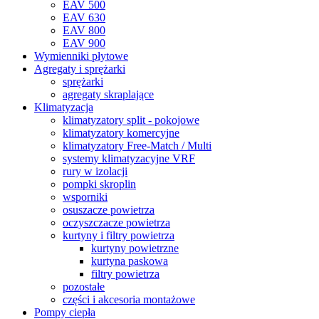
EAV 500
EAV 630
EAV 800
EAV 900
Wymienniki płytowe
Agregaty i sprężarki
sprężarki
agregaty skraplające
Klimatyzacja
klimatyzatory split - pokojowe
klimatyzatory komercyjne
klimatyzatory Free-Match / Multi
systemy klimatyzacyjne VRF
rury w izolacji
pompki skroplin
wsporniki
osuszacze powietrza
oczyszczacze powietrza
kurtyny i filtry powietrza
kurtyny powietrzne
kurtyna paskowa
filtry powietrza
pozostałe
części i akcesoria montażowe
Pompy ciepła