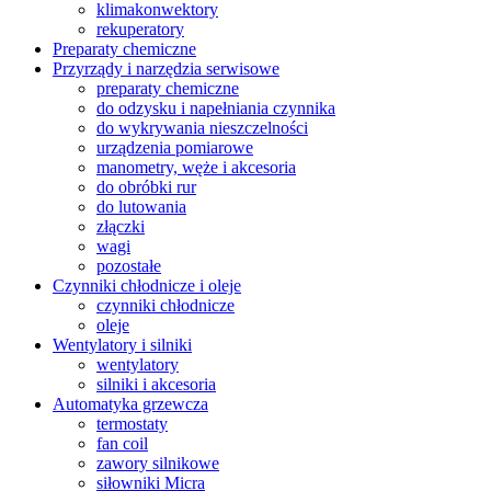
klimakonwektory
rekuperatory
Preparaty chemiczne
Przyrządy i narzędzia serwisowe
preparaty chemiczne
do odzysku i napełniania czynnika
do wykrywania nieszczelności
urządzenia pomiarowe
manometry, węże i akcesoria
do obróbki rur
do lutowania
złączki
wagi
pozostałe
Czynniki chłodnicze i oleje
czynniki chłodnicze
oleje
Wentylatory i silniki
wentylatory
silniki i akcesoria
Automatyka grzewcza
termostaty
fan coil
zawory silnikowe
siłowniki Micra