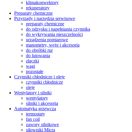
klimakonwektory
rekuperatory
Preparaty chemiczne
Przyrządy i narzędzia serwisowe
preparaty chemiczne
do odzysku i napełniania czynnika
do wykrywania nieszczelności
urządzenia pomiarowe
manometry, węże i akcesoria
do obróbki rur
do lutowania
złączki
wagi
pozostałe
Czynniki chłodnicze i oleje
czynniki chłodnicze
oleje
Wentylatory i silniki
wentylatory
silniki i akcesoria
Automatyka grzewcza
termostaty
fan coil
zawory silnikowe
siłowniki Micra