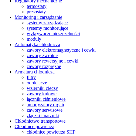
Regulatory mechaniczne
termostaty
presostaty
Monitoring i zarządzanie
systemy zarządzające
systemy monitorujące
wykrywacze nieszczelności
moduły
Automatyka chłodnicza
zawory elektromagnetyczne i cewki
zawory zwrotne
zawory rewersyjne i cewki
zawory rozprężne
Armatura chłodnicza
filtry
odolejacze
wzierniki cieczy
zawory kulowe
łączniki ciśnieniowe
amortyzatory drgań
zawory serwisowe
złączki i narzutki
Chłodnictwo transportowe
Chłodnice powietrza
chłodnice powietrza SHP