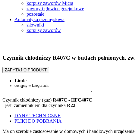
korpusy zaworów Micra
zawory i głowice grzejnikowe
pozostałe
Automatyka przemysłowa
siłowniki
korpusy zaworów
Czynnik chłodniczy R407C w butlach pełnionych, zw
ZAPYTAJ O PRODUKT
Linde
dostępny w kategoriach:
czynniki chłodnicze
,
Przyrządy i narzędzia serwisowe
,
Czynniki chłodnicze i oleje
Czynnik chłodniczy (gaz)
R407C
-
HFC407C
- jest zamiennikiem dla czynnika
R22
.
DANE TECHNICZNE
PLIKI DO POBRANIA
Ma on szerokie zastosowanie w domowych i handlowych urządzeniach