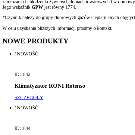
zamrażania i chłodzenia żywności, domach towarowych i w domowyc
Jego wskaźnik
GPW
jest równy 1774.
*Czynnik należy do grupy fluorowych gazów cieplarnianych objętyc
W celu uzyskania bliższych informacji prosimy o kontakt.
NOWE
PRODUKTY
/
NOWOŚĆ
ID:1842
Klimatyzator RONI Rotenso
SZCZEGÓŁY
/
NOWOŚĆ
ID:1844