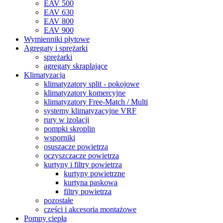
EAV 500
EAV 630
EAV 800
EAV 900
Wymienniki płytowe
Agregaty i sprężarki
sprężarki
agregaty skraplające
Klimatyzacja
klimatyzatory split - pokojowe
klimatyzatory komercyjne
klimatyzatory Free-Match / Multi
systemy klimatyzacyjne VRF
rury w izolacji
pompki skroplin
wsporniki
osuszacze powietrza
oczyszczacze powietrza
kurtyny i filtry powietrza
kurtyny powietrzne
kurtyna paskowa
filtry powietrza
pozostałe
części i akcesoria montażowe
Pompy ciepła