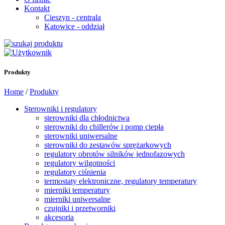
Kontakt
Cieszyn - centrala
Katowice - oddział
Produkty
Home
/
Produkty
Sterowniki i regulatory
sterowniki dla chłodnictwa
sterowniki do chillerów i pomp ciepła
sterowniki uniwersalne
sterowniki do zestawów sprężarkowych
regulatory obrotów silników jednofazowych
regulatory wilgotności
regulatory ciśnienia
termostaty elektroniczne, regulatory temperatury
mierniki temperatury
mierniki uniwersalne
czujniki i przetworniki
akcesoria