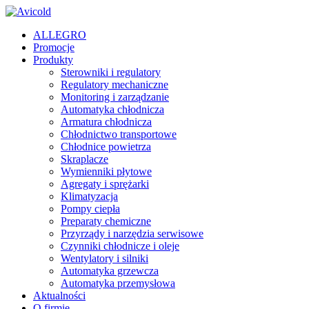
ALLEGRO
Promocje
Produkty
Sterowniki i regulatory
Regulatory mechaniczne
Monitoring i zarządzanie
Automatyka chłodnicza
Armatura chłodnicza
Chłodnictwo transportowe
Chłodnice powietrza
Skraplacze
Wymienniki płytowe
Agregaty i sprężarki
Klimatyzacja
Pompy ciepła
Preparaty chemiczne
Przyrządy i narzędzia serwisowe
Czynniki chłodnicze i oleje
Wentylatory i silniki
Automatyka grzewcza
Automatyka przemysłowa
Aktualności
O firmie