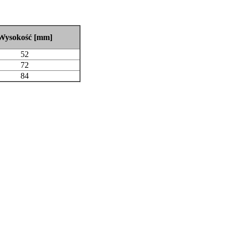
Wysokość [mm]
52
72
84