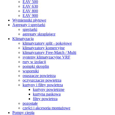
EAV 500
EAV 630
EAV 800
EAV 900
Wymienniki płytowe
Agregaty i sprężarki
sprężarki
agregaty skraplające
Klimatyzacja
klimatyzatory split - pokojowe
klimatyzatory komercyjne
klimatyzatory Free-Match / Multi
systemy klimatyzacyjne VRF
rury w izolacji
pompki skroplin
wsporniki
osuszacze powietrza
oczyszczacze powietrza
kurtyny i filtry powietrza
kurtyny powietrzne
kurtyna paskowa
filtry powietrza
pozostałe
części i akcesoria montażowe
Pompy ciepła