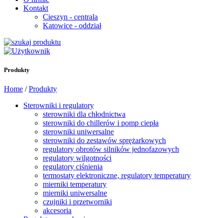
Kontakt
Cieszyn - centrala
Katowice - oddział
Produkty
Home
/
Produkty
Sterowniki i regulatory
sterowniki dla chłodnictwa
sterowniki do chillerów i pomp ciepła
sterowniki uniwersalne
sterowniki do zestawów sprężarkowych
regulatory obrotów silników jednofazowych
regulatory wilgotności
regulatory ciśnienia
termostaty elektroniczne, regulatory temperatury
mierniki temperatury
mierniki uniwersalne
czujniki i przetworniki
akcesoria