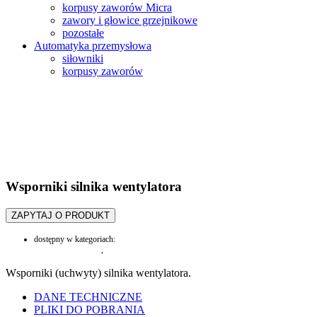
korpusy zaworów Micra
zawory i głowice grzejnikowe
pozostałe
Automatyka przemysłowa
siłowniki
korpusy zaworów
Wsporniki silnika wentylatora
ZAPYTAJ O PRODUKT
dostępny w kategoriach:
Wentylatory i silniki
,
silniki i akcesoria
Wsporniki (uchwyty) silnika wentylatora.
DANE TECHNICZNE
PLIKI DO POBRANIA