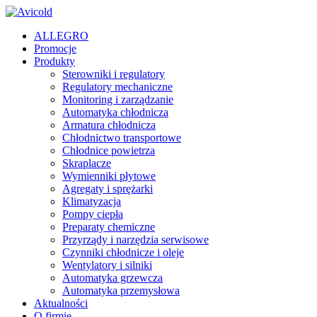
ALLEGRO
Promocje
Produkty
Sterowniki i regulatory
Regulatory mechaniczne
Monitoring i zarządzanie
Automatyka chłodnicza
Armatura chłodnicza
Chłodnictwo transportowe
Chłodnice powietrza
Skraplacze
Wymienniki płytowe
Agregaty i sprężarki
Klimatyzacja
Pompy ciepła
Preparaty chemiczne
Przyrządy i narzędzia serwisowe
Czynniki chłodnicze i oleje
Wentylatory i silniki
Automatyka grzewcza
Automatyka przemysłowa
Aktualności
O firmie