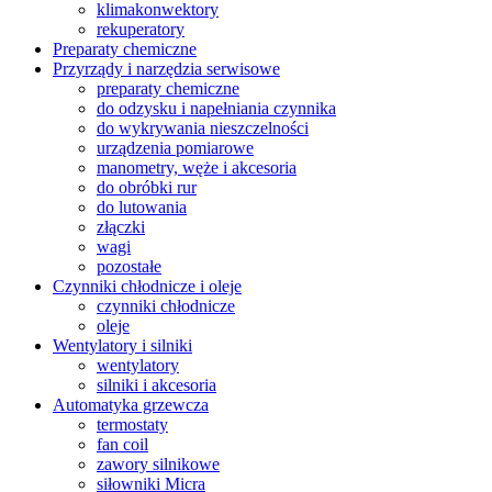
klimakonwektory
rekuperatory
Preparaty chemiczne
Przyrządy i narzędzia serwisowe
preparaty chemiczne
do odzysku i napełniania czynnika
do wykrywania nieszczelności
urządzenia pomiarowe
manometry, węże i akcesoria
do obróbki rur
do lutowania
złączki
wagi
pozostałe
Czynniki chłodnicze i oleje
czynniki chłodnicze
oleje
Wentylatory i silniki
wentylatory
silniki i akcesoria
Automatyka grzewcza
termostaty
fan coil
zawory silnikowe
siłowniki Micra