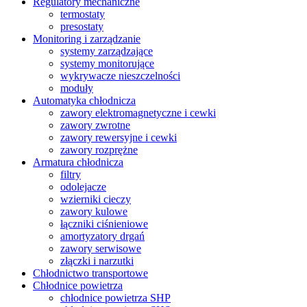
Regulatory mechaniczne
termostaty
presostaty
Monitoring i zarządzanie
systemy zarządzające
systemy monitorujące
wykrywacze nieszczelności
moduły
Automatyka chłodnicza
zawory elektromagnetyczne i cewki
zawory zwrotne
zawory rewersyjne i cewki
zawory rozprężne
Armatura chłodnicza
filtry
odolejacze
wzierniki cieczy
zawory kulowe
łączniki ciśnieniowe
amortyzatory drgań
zawory serwisowe
złączki i narzutki
Chłodnictwo transportowe
Chłodnice powietrza
chłodnice powietrza SHP