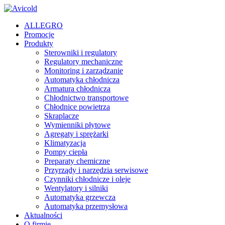
ALLEGRO
Promocje
Produkty
Sterowniki i regulatory
Regulatory mechaniczne
Monitoring i zarządzanie
Automatyka chłodnicza
Armatura chłodnicza
Chłodnictwo transportowe
Chłodnice powietrza
Skraplacze
Wymienniki płytowe
Agregaty i sprężarki
Klimatyzacja
Pompy ciepła
Preparaty chemiczne
Przyrządy i narzędzia serwisowe
Czynniki chłodnicze i oleje
Wentylatory i silniki
Automatyka grzewcza
Automatyka przemysłowa
Aktualności
O firmie