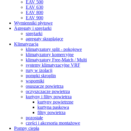
EAV 500
EAV 630
EAV 800
EAV 900
Wymienniki płytowe
Agregaty i sprężarki
sprężarki
agregaty skraplające
Klimatyzacja
klimatyzatory split - pokojowe
klimatyzatory komercyjne
klimatyzatory Free-Match / Multi
systemy klimatyzacyjne VRF
rury w izolacji
pompki skroplin
wsporniki
osuszacze powietrza
oczyszczacze powietrza
kurtyny i filtry powietrza
kurtyny powietrzne
kurtyna paskowa
filtry powietrza
pozostałe
części i akcesoria montażowe
Pompy ciepła