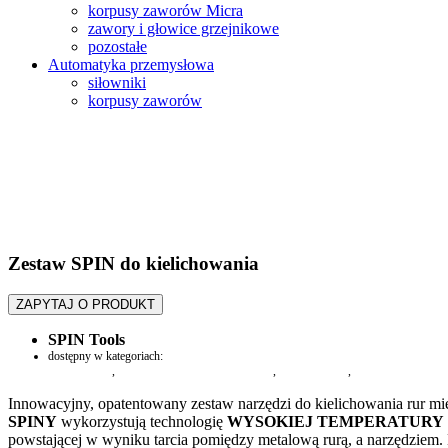
korpusy zaworów Micra
zawory i głowice grzejnikowe
pozostałe
Automatyka przemysłowa
siłowniki
korpusy zaworów
Zestaw SPIN do kielichowania
ZAPYTAJ O PRODUKT
SPIN Tools
dostępny w kategoriach:
Pompy ciepła
,
Przyrządy i narzędzia serwisowe
,
do obróbki rur
,
Klimatyzacja
Innowacyjny, opatentowany zestaw narzędzi do kielichowania rur 
SPINY
wykorzystują technologię
WYSOKIEJ TEMPERATURY
powstającej w wyniku tarcia pomiędzy metalową rurą, a narzędziem. 