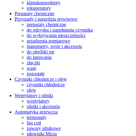
klimakonwektory
rekuperatory
Preparaty chemiczne
Przyrządy i narzędzia serwisowe
preparaty chemiczne
do odzysku i napełniania czynnika
do wykrywania nieszczelności
urządzenia pomiarowe
manometry, węże i akcesoria
do obróbki rur
do lutowania
złączki
wagi
pozostałe
Czynniki chłodnicze i oleje
czynniki chłodnicze
oleje
Wentylatory i silniki
wentylatory
silniki i akcesoria
Automatyka grzewcza
termostaty
fan coil
zawory silnikowe
siłowniki Micra