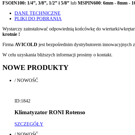
FSOIN100
: 1/4”, 3/8”, 1/2” i 5/8”
lub
MSPIN600
:
6mm - 8mm - 1
DANE TECHNICZNE
PLIKI DO POBRANIA
Wystarczy zainstalować odpowiednią końcówkę do wiertarki/wkręt
krotnie !
Firma
AVICOLD
jest bezpośrednim dystrybutorem innowacyjnych 
W celu uzyskania bliższych informacji prosimy o kontakt.
NOWE
PRODUKTY
/
NOWOŚĆ
ID:1842
Klimatyzator RONI Rotenso
SZCZEGÓŁY
/
NOWOŚĆ