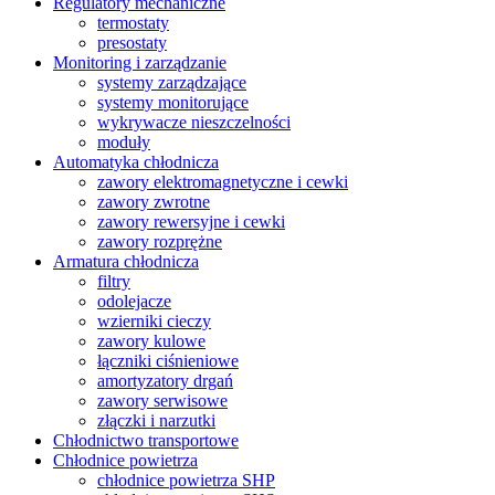
Regulatory mechaniczne
termostaty
presostaty
Monitoring i zarządzanie
systemy zarządzające
systemy monitorujące
wykrywacze nieszczelności
moduły
Automatyka chłodnicza
zawory elektromagnetyczne i cewki
zawory zwrotne
zawory rewersyjne i cewki
zawory rozprężne
Armatura chłodnicza
filtry
odolejacze
wzierniki cieczy
zawory kulowe
łączniki ciśnieniowe
amortyzatory drgań
zawory serwisowe
złączki i narzutki
Chłodnictwo transportowe
Chłodnice powietrza
chłodnice powietrza SHP