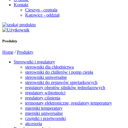
Kontakt
Cieszyn - centrala
Katowice - oddział
Produkty
Home
/
Produkty
Sterowniki i regulatory
sterowniki dla chłodnictwa
sterowniki do chillerów i pomp ciepła
sterowniki uniwersalne
sterowniki do zestawów sprężarkowych
regulatory obrotów silników jednofazowych
regulatory wilgotności
regulatory ciśnienia
termostaty elektroniczne, regulatory temperatury
mierniki temperatury
mierniki uniwersalne
czujniki i przetworniki
akcesoria