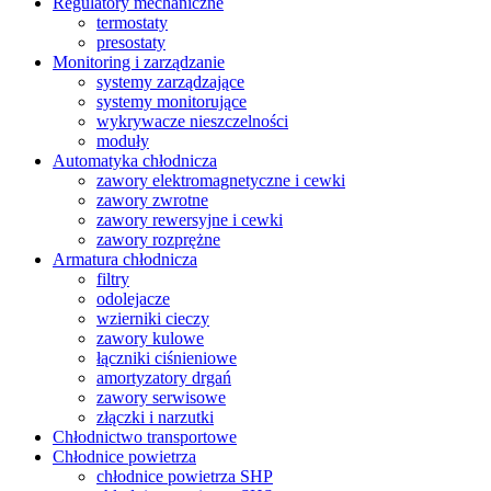
Regulatory mechaniczne
termostaty
presostaty
Monitoring i zarządzanie
systemy zarządzające
systemy monitorujące
wykrywacze nieszczelności
moduły
Automatyka chłodnicza
zawory elektromagnetyczne i cewki
zawory zwrotne
zawory rewersyjne i cewki
zawory rozprężne
Armatura chłodnicza
filtry
odolejacze
wzierniki cieczy
zawory kulowe
łączniki ciśnieniowe
amortyzatory drgań
zawory serwisowe
złączki i narzutki
Chłodnictwo transportowe
Chłodnice powietrza
chłodnice powietrza SHP