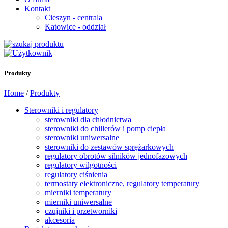
Kontakt
Cieszyn - centrala
Katowice - oddział
Produkty
Home
/
Produkty
Sterowniki i regulatory
sterowniki dla chłodnictwa
sterowniki do chillerów i pomp ciepła
sterowniki uniwersalne
sterowniki do zestawów sprężarkowych
regulatory obrotów silników jednofazowych
regulatory wilgotności
regulatory ciśnienia
termostaty elektroniczne, regulatory temperatury
mierniki temperatury
mierniki uniwersalne
czujniki i przetworniki
akcesoria