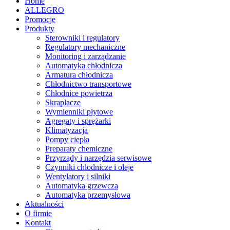
Home
ALLEGRO
Promocje
Produkty
Sterowniki i regulatory
Regulatory mechaniczne
Monitoring i zarządzanie
Automatyka chłodnicza
Armatura chłodnicza
Chłodnictwo transportowe
Chłodnice powietrza
Skraplacze
Wymienniki płytowe
Agregaty i sprężarki
Klimatyzacja
Pompy ciepła
Preparaty chemiczne
Przyrządy i narzędzia serwisowe
Czynniki chłodnicze i oleje
Wentylatory i silniki
Automatyka grzewcza
Automatyka przemysłowa
Aktualności
O firmie
Kontakt