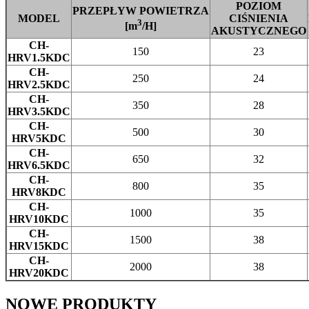
POZIOM
PRZEPŁYW POWIETRZA
MODEL
CIŚNIENIA
3
[m
/H]
AKUSTYCZNEGO
CH-
150
23
HRV1.5KDC
CH-
250
24
HRV2.5KDC
CH-
350
28
HRV3.5KDC
CH-
500
30
HRV5KDC
CH-
650
32
HRV6.5KDC
CH-
800
35
HRV8KDC
CH-
1000
35
HRV10KDC
CH-
1500
38
HRV15KDC
CH-
2000
38
HRV20KDC
NOWE
PRODUKTY