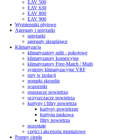
EAV 500
EAV 630
EAV 800
EAV 900
Wymienniki płytowe
Agregaty i sprężarki
sprężarki
agregaty skraplające
Klimatyzacja
klimatyzatory split - pokojowe
klimatyzatory komercyjne
klimatyzatory Free-Match / Multi
systemy klimatyzacyjne VRF
rury w izolacji
pompki skroplin
wsporniki
osuszacze powietrza
oczyszczacze powietrza
kurtyny i filtry powietrza
kurtyny powietrzne
kurtyna paskowa
filtry powietrza
pozostałe
części i akcesoria montażowe
Pompy ciepła