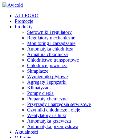
ALLEGRO
Promocje
Produkty
Sterowniki i regulatory
Regulatory mechaniczne
Monitoring i zarządzanie
Automatyka chłodnicza
Armatura chłodnicza
Chłodnictwo transportowe
Chłodnice powietrza
Skraplacze
Wymienniki płytowe
Agregaty i sprężarki
Klimatyzacja
Pompy ciepła
Preparaty chemiczne
Przyrządy i narzędzia serwisowe
Czynniki chłodnicze i oleje
Wentylatory i silniki
Automatyka grzewcza
Automatyka przemysłowa
Aktualności
O firmie