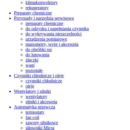
klimakonwektory
rekuperatory
Preparaty chemiczne
Przyrządy i narzędzia serwisowe
preparaty chemiczne
do odzysku i napełniania czynnika
do wykrywania nieszczelności
urządzenia pomiarowe
manometry, węże i akcesoria
do obróbki rur
do lutowania
złączki
wagi
pozostałe
Czynniki chłodnicze i oleje
czynniki chłodnicze
oleje
Wentylatory i silniki
wentylatory
silniki i akcesoria
Automatyka grzewcza
termostaty
fan coil
zawory silnikowe
siłowniki Micra