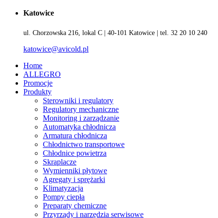
Katowice
ul. Chorzowska 216, lokal C | 40-101 Katowice | tel. 32 20 10 240
katowice@avicold.pl
Home
ALLEGRO
Promocje
Produkty
Sterowniki i regulatory
Regulatory mechaniczne
Monitoring i zarządzanie
Automatyka chłodnicza
Armatura chłodnicza
Chłodnictwo transportowe
Chłodnice powietrza
Skraplacze
Wymienniki płytowe
Agregaty i sprężarki
Klimatyzacja
Pompy ciepła
Preparaty chemiczne
Przyrządy i narzędzia serwisowe