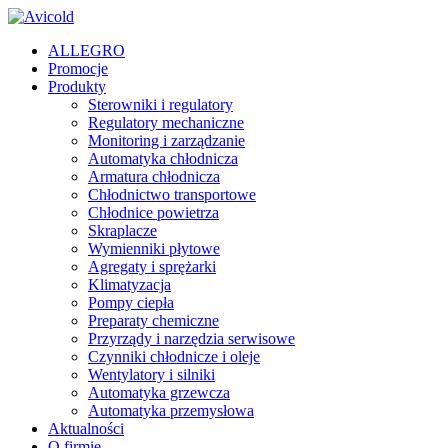
ALLEGRO
Promocje
Produkty
Sterowniki i regulatory
Regulatory mechaniczne
Monitoring i zarządzanie
Automatyka chłodnicza
Armatura chłodnicza
Chłodnictwo transportowe
Chłodnice powietrza
Skraplacze
Wymienniki płytowe
Agregaty i sprężarki
Klimatyzacja
Pompy ciepła
Preparaty chemiczne
Przyrządy i narzędzia serwisowe
Czynniki chłodnicze i oleje
Wentylatory i silniki
Automatyka grzewcza
Automatyka przemysłowa
Aktualności
O firmie