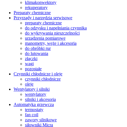
klimakonwektory
rekuperatory
Preparaty chemiczne
Przyrządy i narzędzia serwisowe
preparaty chemiczne
do odzysku i napełniania czynnika
do wykrywania nieszczelności
urządzenia pomiarowe
manometry, węże i akcesoria
do obróbki rur
do lutowania
złączki
wagi
pozostałe
Czynniki chłodnicze i oleje
czynniki chłodnicze
oleje
Wentylatory i silniki
wentylatory
silniki i akcesoria
Automatyka grzewcza
termostaty
fan coil
zawory silnikowe
siłowniki Micra