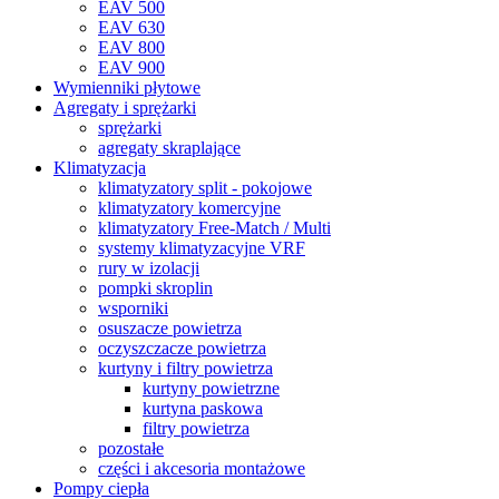
EAV 500
EAV 630
EAV 800
EAV 900
Wymienniki płytowe
Agregaty i sprężarki
sprężarki
agregaty skraplające
Klimatyzacja
klimatyzatory split - pokojowe
klimatyzatory komercyjne
klimatyzatory Free-Match / Multi
systemy klimatyzacyjne VRF
rury w izolacji
pompki skroplin
wsporniki
osuszacze powietrza
oczyszczacze powietrza
kurtyny i filtry powietrza
kurtyny powietrzne
kurtyna paskowa
filtry powietrza
pozostałe
części i akcesoria montażowe
Pompy ciepła