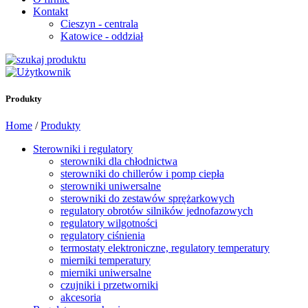
Kontakt
Cieszyn - centrala
Katowice - oddział
Produkty
Home
/
Produkty
Sterowniki i regulatory
sterowniki dla chłodnictwa
sterowniki do chillerów i pomp ciepła
sterowniki uniwersalne
sterowniki do zestawów sprężarkowych
regulatory obrotów silników jednofazowych
regulatory wilgotności
regulatory ciśnienia
termostaty elektroniczne, regulatory temperatury
mierniki temperatury
mierniki uniwersalne
czujniki i przetworniki
akcesoria