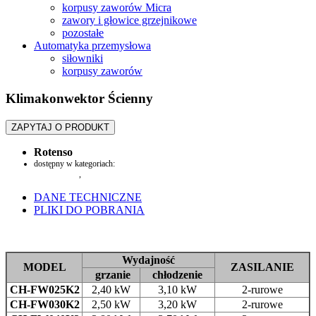
korpusy zaworów Micra
zawory i głowice grzejnikowe
pozostałe
Automatyka przemysłowa
siłowniki
korpusy zaworów
Klimakonwektor Ścienny
ZAPYTAJ O PRODUKT
Rotenso
dostępny w kategoriach:
Pompy ciepła
,
klimakonwektory
DANE TECHNICZNE
PLIKI DO POBRANIA
Wydajność
MODEL
ZASILANIE
grzanie
chłodzenie
CH-FW025K2
2,40 kW
3,10 kW
2-rurowe
CH-FW030K2
2,50 kW
3,20 kW
2-rurowe