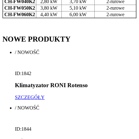
CH-FW040K2
2,80 kW
3,70 kW
2-rurowe
CH-FW050K2
3,80 kW
5,10 kW
2-rurowe
CH-FW060K2
4,40 kW
6,00 kW
2-rurowe
NOWE
PRODUKTY
/
NOWOŚĆ
ID:1842
Klimatyzator RONI Rotenso
SZCZEGÓŁY
/
NOWOŚĆ
ID:1844