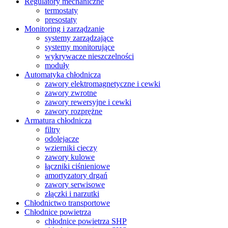
Regulatory mechaniczne
termostaty
presostaty
Monitoring i zarządzanie
systemy zarządzające
systemy monitorujące
wykrywacze nieszczelności
moduły
Automatyka chłodnicza
zawory elektromagnetyczne i cewki
zawory zwrotne
zawory rewersyjne i cewki
zawory rozprężne
Armatura chłodnicza
filtry
odolejacze
wzierniki cieczy
zawory kulowe
łączniki ciśnieniowe
amortyzatory drgań
zawory serwisowe
złączki i narzutki
Chłodnictwo transportowe
Chłodnice powietrza
chłodnice powietrza SHP