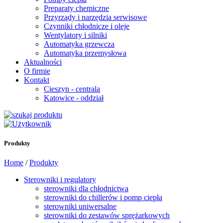
Preparaty chemiczne
Przyrządy i narzędzia serwisowe
Czynniki chłodnicze i oleje
Wentylatory i silniki
Automatyka grzewcza
Automatyka przemysłowa
Aktualności
O firmie
Kontakt
Cieszyn - centrala
Katowice - oddział
Produkty
Home
/
Produkty
Sterowniki i regulatory
sterowniki dla chłodnictwa
sterowniki do chillerów i pomp ciepła
sterowniki uniwersalne
sterowniki do zestawów sprężarkowych