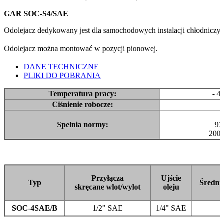
GAR SOC-S4/SAE
Odolejacz dedykowany jest dla samochodowych instalacji chłodniczy
Odolejacz można montować w pozycji pionowej.
DANE TECHNICZNE
PLIKI DO POBRANIA
Temperatura pracy:
- 4
Ciśnienie robocze:
Spełnia normy:
97
200
Przyłącza
Ujście
Typ
Średn
skręcane wlot/wylot
oleju
SOC-4SAE/B
1/2" SAE
1/4" SAE