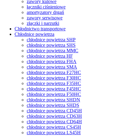
zawory kulowe
łączniki ciśnieniowe
amortyzatory drgań
zawory serwisowe
złączki i narzutki
Chłodnictwo transportowe
Chłodnice powietrza
chłodnice powietrza SHP
chłodnice powietrza SHS
chłodnice powietrza MMC
chłodnice powietrza HF
chłodnice powietrza FHA
chłodnice powietrza SMA
chłodnice powietrza F27HC
chłodnice powietrza F30HC
chłodnice powietrza F35HC
chłodnice powietrza F45HC
chłodnice powietrza F50HC
chłodnice powietrza SHDN
chłodnice powietrza SHDS
chłodnice powietrza CD45H
chłodnice powietrza CD63H
chłodnice powietrza CD64H
chłodnice powietrza CS45H
chłodnice powietrza LS45H