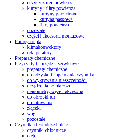
oczyszczacze powietrza
kurtyny i filtry powietrza
kurtyny powietrzne
kurtyna paskowa
filtry powietrza
pozostałe
części i akcesoria montażowe
Pompy ciepła
klimakonwektory
rekuperatory
Preparaty chemiczne
Przyrządy i narzędzia serwisowe
preparaty chemiczne
do odzysku i napełniania czynnika
do wykrywania nieszczelności
urządzenia pomiarowe
manometry, węże i akcesoria
do obróbki rur
do lutowania
złączki
wagi
pozostałe
Czynniki chłodnicze i oleje
czynniki chłodnicze
oleje