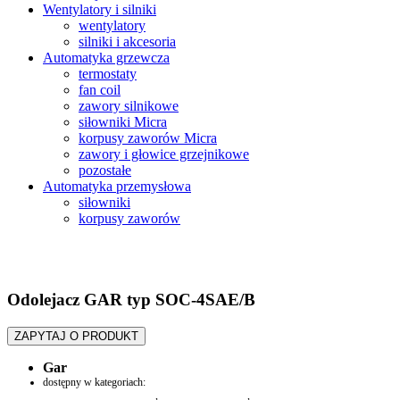
Wentylatory i silniki
wentylatory
silniki i akcesoria
Automatyka grzewcza
termostaty
fan coil
zawory silnikowe
siłowniki Micra
korpusy zaworów Micra
zawory i głowice grzejnikowe
pozostałe
Automatyka przemysłowa
siłowniki
korpusy zaworów
Odolejacz GAR typ SOC-4SAE/B
ZAPYTAJ O PRODUKT
Gar
dostępny w kategoriach:
Chłodnictwo transportowe
,
Armatura chłodnicza
,
odolejacze