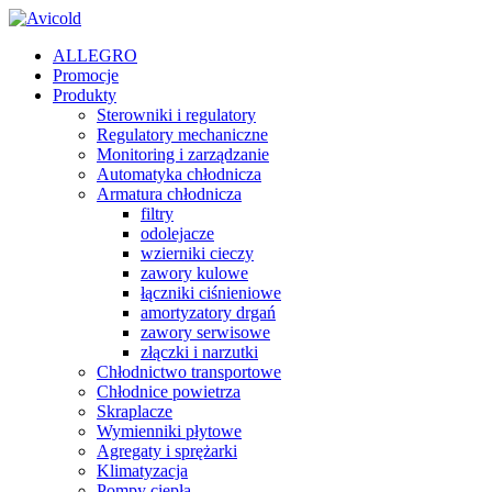
ALLEGRO
Promocje
Produkty
Sterowniki i regulatory
Regulatory mechaniczne
Monitoring i zarządzanie
Automatyka chłodnicza
Armatura chłodnicza
filtry
odolejacze
wzierniki cieczy
zawory kulowe
łączniki ciśnieniowe
amortyzatory drgań
zawory serwisowe
złączki i narzutki
Chłodnictwo transportowe
Chłodnice powietrza
Skraplacze
Wymienniki płytowe
Agregaty i sprężarki
Klimatyzacja
Pompy ciepła