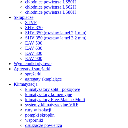
chłodnice powietrza LS50H
chłodnice powietrza LS62H
chłodnice powietrza LS80H
Skraplacze
STVF
SHV 330
SHV 350 (rozstaw lamel 2,1 mm)
SHV 350 (rozstaw lamel 3,2 mm)
EAV 500
EAV 630
EAV 800
EAV 900
Wymienniki płytowe
Agregaty i sprężarki
sprężarki
agregaty skraplające
Klimatyzacja
klimatyzatory split - pokojowe
klimatyzatory komercyjne
klimatyzatory Free-Match / Multi
systemy klimatyzacyjne VRF
rury w izolacji
pompki skroplin
wsporniki
osuszacze powietrza