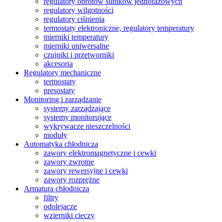
regulatory obrotów silników jednofazowych
regulatory wilgotności
regulatory ciśnienia
termostaty elektroniczne, regulatory temperatury
mierniki temperatury
mierniki uniwersalne
czujniki i przetworniki
akcesoria
Regulatory mechaniczne
termostaty
presostaty
Monitoring i zarządzanie
systemy zarządzające
systemy monitorujące
wykrywacze nieszczelności
moduły
Automatyka chłodnicza
zawory elektromagnetyczne i cewki
zawory zwrotne
zawory rewersyjne i cewki
zawory rozprężne
Armatura chłodnicza
filtry
odolejacze
wzierniki cieczy