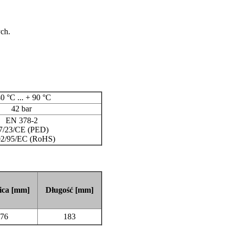
ch.
0 °C ... + 90 °C
42 bar
EN 378-2
/23/CE (PED)
2/95/EC (RoHS)
ica [mm]
Długość [mm]
76
183