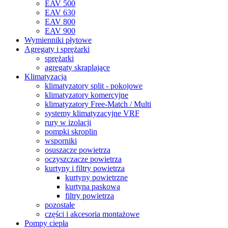
EAV 500
EAV 630
EAV 800
EAV 900
Wymienniki płytowe
Agregaty i sprężarki
sprężarki
agregaty skraplające
Klimatyzacja
klimatyzatory split - pokojowe
klimatyzatory komercyjne
klimatyzatory Free-Match / Multi
systemy klimatyzacyjne VRF
rury w izolacji
pompki skroplin
wsporniki
osuszacze powietrza
oczyszczacze powietrza
kurtyny i filtry powietrza
kurtyny powietrzne
kurtyna paskowa
filtry powietrza
pozostałe
części i akcesoria montażowe
Pompy ciepła