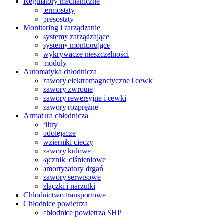
Regulatory mechaniczne
termostaty
presostaty
Monitoring i zarządzanie
systemy zarządzające
systemy monitorujące
wykrywacze nieszczelności
moduły
Automatyka chłodnicza
zawory elektromagnetyczne i cewki
zawory zwrotne
zawory rewersyjne i cewki
zawory rozprężne
Armatura chłodnicza
filtry
odolejacze
wzierniki cieczy
zawory kulowe
łączniki ciśnieniowe
amortyzatory drgań
zawory serwisowe
złączki i narzutki
Chłodnictwo transportowe
Chłodnice powietrza
chłodnice powietrza SHP