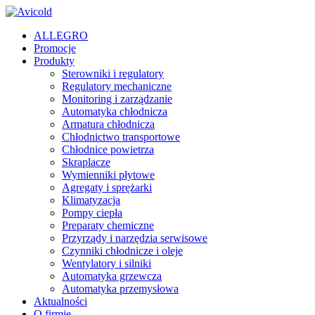
ALLEGRO
Promocje
Produkty
Sterowniki i regulatory
Regulatory mechaniczne
Monitoring i zarządzanie
Automatyka chłodnicza
Armatura chłodnicza
Chłodnictwo transportowe
Chłodnice powietrza
Skraplacze
Wymienniki płytowe
Agregaty i sprężarki
Klimatyzacja
Pompy ciepła
Preparaty chemiczne
Przyrządy i narzędzia serwisowe
Czynniki chłodnicze i oleje
Wentylatory i silniki
Automatyka grzewcza
Automatyka przemysłowa
Aktualności
O firmie