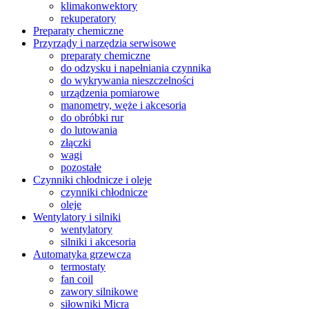
klimakonwektory
rekuperatory
Preparaty chemiczne
Przyrządy i narzędzia serwisowe
preparaty chemiczne
do odzysku i napełniania czynnika
do wykrywania nieszczelności
urządzenia pomiarowe
manometry, węże i akcesoria
do obróbki rur
do lutowania
złączki
wagi
pozostałe
Czynniki chłodnicze i oleje
czynniki chłodnicze
oleje
Wentylatory i silniki
wentylatory
silniki i akcesoria
Automatyka grzewcza
termostaty
fan coil
zawory silnikowe
siłowniki Micra