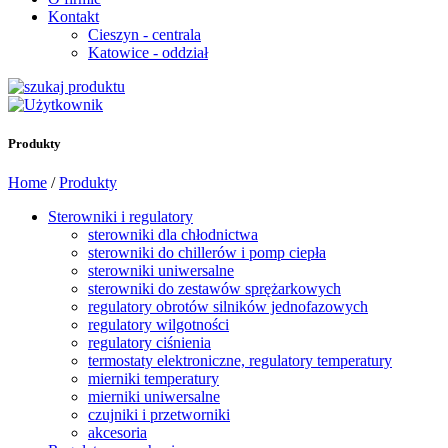
Kontakt
Cieszyn - centrala
Katowice - oddział
Produkty
Home
/
Produkty
Sterowniki i regulatory
sterowniki dla chłodnictwa
sterowniki do chillerów i pomp ciepła
sterowniki uniwersalne
sterowniki do zestawów sprężarkowych
regulatory obrotów silników jednofazowych
regulatory wilgotności
regulatory ciśnienia
termostaty elektroniczne, regulatory temperatury
mierniki temperatury
mierniki uniwersalne
czujniki i przetworniki
akcesoria