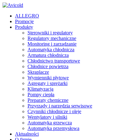
ALLEGRO
Promocje
Produkty
Sterowniki i regulatory
Regulatory mechaniczne
Monitoring i zarządzanie
Automatyka chłodnicza
Armatura chłodnicza
Chłodnictwo transportowe
Chłodnice powietrza
Skraplacze
Wymienniki płytowe
Agregaty i sprężarki
Klimatyzacja
Pompy ciepła
Preparaty chemiczne
Przyrządy i narzędzia serwisowe
Czynniki chłodnicze i oleje
Wentylatory i silniki
Automatyka grzewcza
Automatyka przemysłowa
Aktualności
O firmie