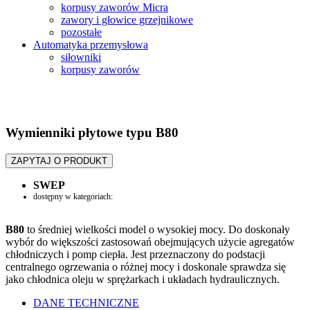
korpusy zaworów Micra
zawory i głowice grzejnikowe
pozostałe
Automatyka przemysłowa
siłowniki
korpusy zaworów
Wymienniki płytowe typu B80
ZAPYTAJ O PRODUKT
SWEP
dostępny w kategoriach:
Wymienniki płytowe
B80
to średniej wielkości model o wysokiej mocy. Do doskonały
wybór do większości zastosowań obejmujących użycie agregatów
chłodniczych i pomp ciepła. Jest przeznaczony do podstacji
centralnego ogrzewania o różnej mocy i doskonale sprawdza się
jako chłodnica oleju w sprężarkach i układach hydraulicznych.
DANE TECHNICZNE