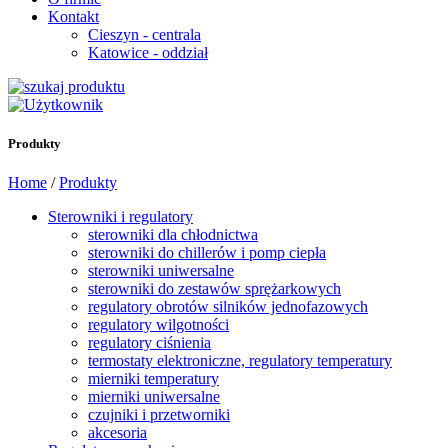
Kontakt
Cieszyn - centrala
Katowice - oddział
Produkty
Home
/
Produkty
Sterowniki i regulatory
sterowniki dla chłodnictwa
sterowniki do chillerów i pomp ciepła
sterowniki uniwersalne
sterowniki do zestawów sprężarkowych
regulatory obrotów silników jednofazowych
regulatory wilgotności
regulatory ciśnienia
termostaty elektroniczne, regulatory temperatury
mierniki temperatury
mierniki uniwersalne
czujniki i przetworniki
akcesoria