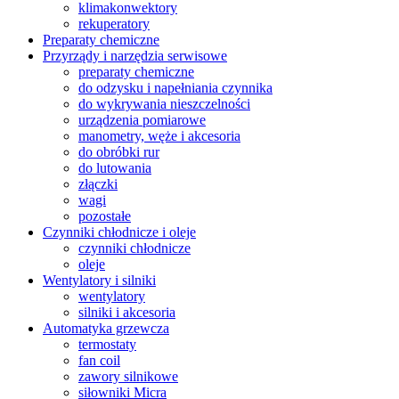
klimakonwektory
rekuperatory
Preparaty chemiczne
Przyrządy i narzędzia serwisowe
preparaty chemiczne
do odzysku i napełniania czynnika
do wykrywania nieszczelności
urządzenia pomiarowe
manometry, węże i akcesoria
do obróbki rur
do lutowania
złączki
wagi
pozostałe
Czynniki chłodnicze i oleje
czynniki chłodnicze
oleje
Wentylatory i silniki
wentylatory
silniki i akcesoria
Automatyka grzewcza
termostaty
fan coil
zawory silnikowe
siłowniki Micra