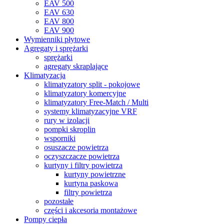
EAV 500
EAV 630
EAV 800
EAV 900
Wymienniki płytowe
Agregaty i sprężarki
sprężarki
agregaty skraplające
Klimatyzacja
klimatyzatory split - pokojowe
klimatyzatory komercyjne
klimatyzatory Free-Match / Multi
systemy klimatyzacyjne VRF
rury w izolacji
pompki skroplin
wsporniki
osuszacze powietrza
oczyszczacze powietrza
kurtyny i filtry powietrza
kurtyny powietrzne
kurtyna paskowa
filtry powietrza
pozostałe
części i akcesoria montażowe
Pompy ciepła