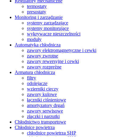
Regulatory mechaniczne
termostaty
presostaty
Monitoring i zarządzanie
systemy zarządzające
systemy monitorujące
wykrywacze nieszczelności
moduły
Automatyka chłodnicza
zawory elektromagnetyczne i cewki
zawory zwrotne
zawory rewersyjne i cewki
zawory rozprężne
Armatura chłodnicza
filtry
odolejacze
wzierniki cieczy
zawory kulowe
łączniki ciśnieniowe
amortyzatory drgań
zawory serwisowe
złączki i narzutki
Chłodnictwo transportowe
Chłodnice powietrza
chłodnice powietrza SHP